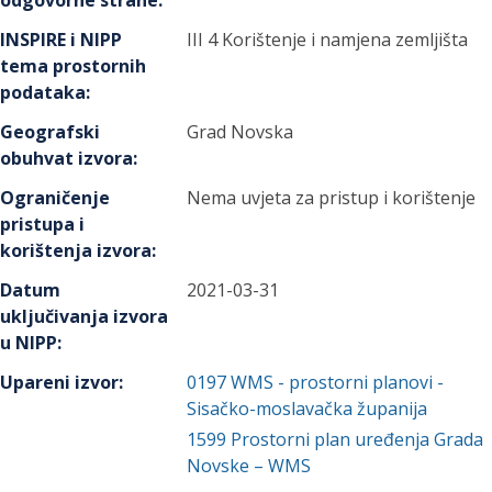
odgovorne strane
:
INSPIRE i NIPP
III 4 Korištenje i namjena zemljišta
tema prostornih
podataka
:
Geografski
Grad Novska
obuhvat izvora
:
Ograničenje
Nema uvjeta za pristup i korištenje
pristupa i
korištenja izvora
:
Datum
2021-03-31
uključivanja izvora
u NIPP
:
Upareni izvor
:
0197
WMS - prostorni planovi -
Sisačko-moslavačka županija
1599
Prostorni plan uređenja Grada
Novske – WMS