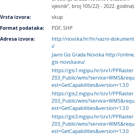
vjesnik”, broj 105/22) - 2022. godina).
Vrsta izvora
:
skup
Format podataka
:
PDF, SHP
Adresa izvora
:
http://novska.hr/hr/vazni-dokument
i/
Javni Gis Grada Novska http://online.
gis-novska.eu/
https://gis1.mgipu.hr/srv1/PPRaster
Z03_Public/wms?service=WMS&requ
est=GetCapabilities&version=1.3.0
https://gis2.mgipu.hr/srv1/PPRaster
Z03_Public/wms?service=WMS&requ
est=GetCapabilities&version=1.3.0
https://gis3.mgipu.hr/srv1/PPRaster
Z03_Public/wms?service=WMS&requ
est=GetCapabilities&version=1.3.0