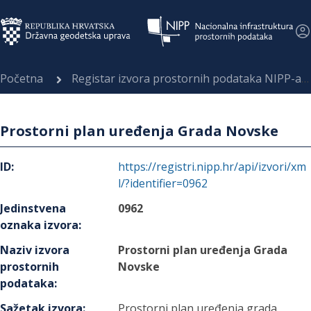
Početna
Registar izvora prostornih podataka NIPP-a
Prostorni plan uređenja Grada Novske
ID
:
https://registri.nipp.hr/api/izvori/xm
l/?identifier=0962
Jedinstvena
0962
oznaka izvora
:
Naziv izvora
Prostorni plan uređenja Grada
prostornih
Novske
podataka
:
Sažetak izvora
:
Prostorni plan uređenja grada