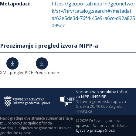
Metapodaci
:
https://geoportal.nipp.hr/geonetwor
k/srv/hrv/catalog.search#/metadat
a/62e5de3d-76f4-45e9-a6cc-d92a825
095c7
Preuzimanje i pregled izvora NIPP-a
XML pregled
PDF Preuzimanje
Nacionalna kontaktna točka
za NIPP i INSPIRE
Državna geodetska uprava
Gruška 20, 10 000 Zagreb,
Hrvatska
Nadogradnja ove stranice sufinancirana je
©
2026
Državna geodetska
iz Europskog socijalnog fonda.
uprava. | Sva prava pridržana.
Sadržaj je isključiva odgovornost Državne
Izjava o pristupačnosti
geodetske uprave.