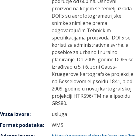
područje od 600 ha. Osnovni
proizvod na kojem se temelji izrada
DOF5 su aerofotogrametrijske
snimke snimljene prema
odgovarajućim Tehničkim
specifikacijama proizvoda. DOF5 se
koristi za administrativne svrhe, a
posebice za urbano i ruralno
planiranje. Do 2009. godine DOF5 se
izrađivao u 5. i 6. zoni Gauss-
Kruegerove kartografske projekcije
na Besselovom elipsoidu 1841, a od
2009. godine u novoj kartografskoj
projekciji HTRS96/TM na elipsoidu
GRS80.
Vrsta izvora
:
usluga
Format podataka
:
WMS