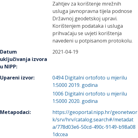
Zahtjev za korištenje mrežnih
usluga javnopravna tijela podnose
Državnoj geodetskoj upravi.
Korištenjem podataka i usluga
prihvaćaju se uvjeti korištenja
navedeni u potpisanom protokolu.
Datum
2021-04-19
uključivanja izvora
u NIPP
:
Upareni izvor
:
0494
Digitalni ortofoto u mjerilu
1:5000 2019. godina
1006
Digitalni ortofoto u mjerilu
1:5000 2020. godina
Metapodaci
:
https://geoportal.nipp.hr/geonetwor
k/srv/hrv/catalog.search#/metadat
a/778d03e6-50cd-490c-9149-b98a08
1dccea