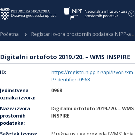
Početna
Registar izvora prostornih podataka NIPP-a
Digitalni ortofoto 2019./20. – WMS INSPIRE
ID
:
https://registri.nipp.hr/api/izvori/xm
l/?identifier=0968
Jedinstvena
0968
oznaka izvora
:
Naziv izvora
Digitalni ortofoto 2019./20. – WMS
prostornih
INSPIRE
podataka
:
Sažetak izvora
:
Mrežna usluga pregleda (WMS) koja