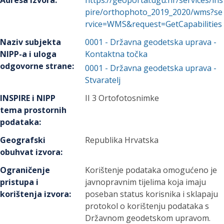
Adresa izvora
:
https://geoportal.dgu.hr/services/ins
pire/orthophoto_2019_2020/wms?se
rvice=WMS&request=GetCapabilities
Naziv subjekta
0001
-
Državna geodetska uprava
-
NIPP-a i uloga
Kontaktna točka
odgovorne strane
:
0001
-
Državna geodetska uprava
-
Stvaratelj
INSPIRE i NIPP
II 3 Ortofotosnimke
tema prostornih
podataka
:
Geografski
Republika Hrvatska
obuhvat izvora
:
Ograničenje
Korištenje podataka omogućeno je
pristupa i
javnopravnim tijelima koja imaju
korištenja izvora
:
poseban status korisnika i sklapaju
protokol o korištenju podataka s
Državnom geodetskom upravom.