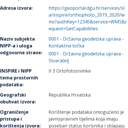
Adresa izvora
:
https://geoportal.dgu.hr/services/sl
a/inspire/orthophoto_2019_2020/w
ms?authKey=12345&service=WMS&r
equest=GetCapabilities
Naziv subjekta
0001
-
Državna geodetska uprava
-
NIPP-a i uloga
Kontaktna točka
odgovorne strane
:
0001
-
Državna geodetska uprava
-
Stvaratelj
INSPIRE i NIPP
II 3 Ortofotosnimke
tema prostornih
podataka
:
Geografski
Republika Hrvatska
obuhvat izvora
:
Ograničenje
Korištenje podataka omogućeno je
pristupa i
javnopravnim tijelima koja imaju
korištenja izvora
:
poseban status korisnika i sklapaju