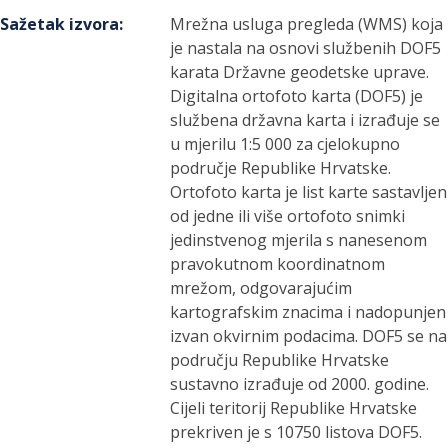
Sažetak izvora
:
Mrežna usluga pregleda (WMS) koja
je nastala na osnovi službenih DOF5
karata Državne geodetske uprave.
Digitalna ortofoto karta (DOF5) je
službena državna karta i izrađuje se
u mjerilu 1:5 000 za cjelokupno
područje Republike Hrvatske.
Ortofoto karta je list karte sastavljen
od jedne ili više ortofoto snimki
jedinstvenog mjerila s nanesenom
pravokutnom koordinatnom
mrežom, odgovarajućim
kartografskim znacima i nadopunjen
izvan okvirnim podacima. DOF5 se na
području Republike Hrvatske
sustavno izrađuje od 2000. godine.
Cijeli teritorij Republike Hrvatske
prekriven je s 10750 listova DOF5.