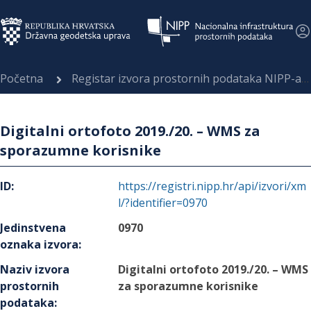
Početna
Registar izvora prostornih podataka NIPP-a
Digitalni ortofoto 2019./20. – WMS za
sporazumne korisnike
ID
:
https://registri.nipp.hr/api/izvori/xm
l/?identifier=0970
Jedinstvena
0970
oznaka izvora
:
Naziv izvora
Digitalni ortofoto 2019./20. – WMS
prostornih
za sporazumne korisnike
podataka
: