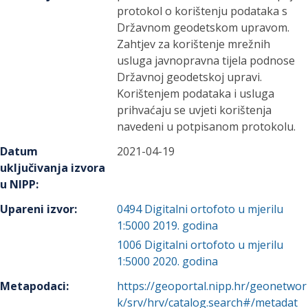
protokol o korištenju podataka s
Državnom geodetskom upravom.
Zahtjev za korištenje mrežnih
usluga javnopravna tijela podnose
Državnoj geodetskoj upravi.
Korištenjem podataka i usluga
prihvaćaju se uvjeti korištenja
navedeni u potpisanom protokolu.
Datum
2021-04-19
uključivanja izvora
u NIPP
:
Upareni izvor
:
0494
Digitalni ortofoto u mjerilu
1:5000 2019. godina
1006
Digitalni ortofoto u mjerilu
1:5000 2020. godina
Metapodaci
:
https://geoportal.nipp.hr/geonetwor
k/srv/hrv/catalog.search#/metadat