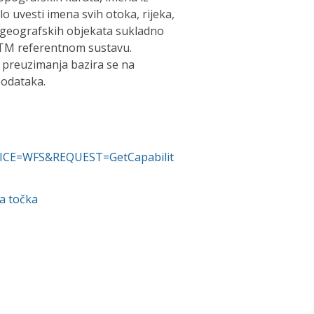
o uvesti imena svih otoka, rijeka,
h geografskih objekata sukladno
/TM referentnom sustavu.
 preuzimanja bazira se na
odataka.
ERVICE=WFS&REQUEST=GetCapabilit
a točka