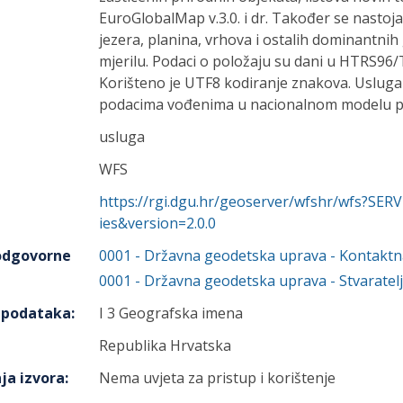
EuroGlobalMap v.3.0. i dr. Također se nastojal
jezera, planina, vrhova i ostalih dominantni
mjerilu. Podaci o položaju su dani u HTRS96
Korišteno je UTF8 kodiranje znakova. Usluga
podacima vođenima u nacionalnom modelu p
usluga
WFS
https://rgi.dgu.hr/geoserver/wfshr/wfs?S
ies&version=2.0.0
 odgovorne
0001
-
Državna geodetska uprava
- Kontaktn
0001
-
Državna geodetska uprava
- Stvaratelj
h podataka
:
I 3 Geografska imena
Republika Hrvatska
ja izvora
:
Nema uvjeta za pristup i korištenje