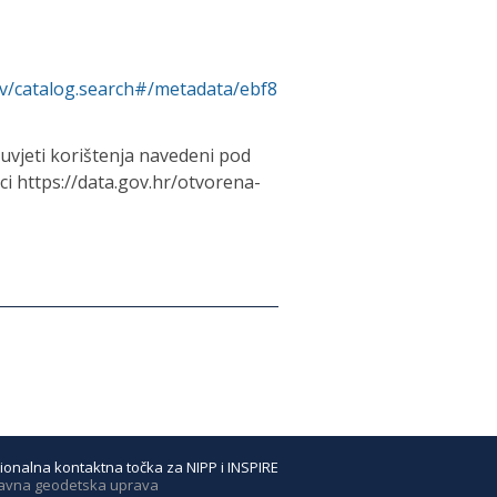
rv/catalog.search#/metadata/ebf8
uvjeti korištenja navedeni pod
 https://data.gov.hr/otvorena-
ionalna kontaktna točka za NIPP i INSPIRE
avna geodetska uprava