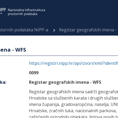
ostornih podataka NIPP-a
Registar geografskih imena -
mena - WFS
https://registri.nipp.hr/api/izvori/xml/?identi
0099
aka
:
Registar geografskih imena - WFS
Registar geografskih imena sadrži geografsk
Hrvatske sa službenih karata i drugih služben
imena županija, gradova/općina, naselja, U
Hrvatske, zračnih luka, nacionalnih parkova, 
zaštićenih prirodnih objekata, listova novih 