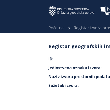
Početna
Registar izvora pr
Registar geografskih i
ID
:
Jedinstvena oznaka izvora
:
Naziv izvora prostornih podat
Sažetak izvora
: