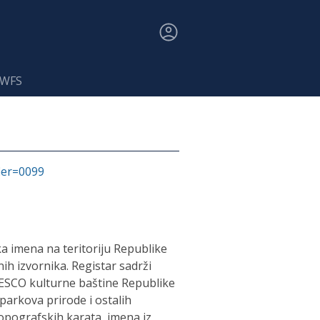
 WFS
fier=0099
a imena na teritoriju Republike
ih izvornika. Registar sadrži
NESCO kulturne baštine Republike
parkova prirode i ostalih
topografskih karata, imena iz