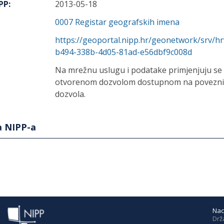
IPP
:
2013-05-18
0007
Registar geografskih imena
https://geoportal.nipp.hr/geonetwork/srv/h
b494-338b-4d05-81ad-e56dbf9c008d
Na mrežnu uslugu i podatake primjenjuju se 
otvorenom dozvolom dostupnom na poveznici
dozvola.
a NIPP-a
Nac
Drž