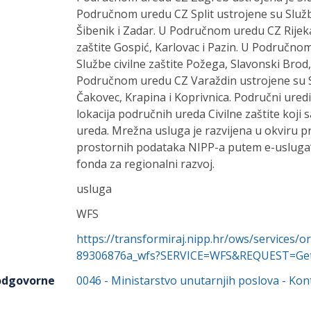
Područnom uredu CZ Split ustrojene su Službe
Šibenik i Zadar. U Područnom uredu CZ Rijeka
zaštite Gospić, Karlovac i Pazin. U Područno
Službe civilne zaštite Požega, Slavonski Brod,
Područnom uredu CZ Varaždin ustrojene su Slu
Čakovec, Krapina i Koprivnica. Područni uredi c
lokacija područnih ureda Civilne zaštite koji
ureda. Mrežna usluga je razvijena u okviru 
prostornih podataka NIPP-a putem e-usluga“
fonda za regionalni razvoj.
usluga
WFS
https://transformiraj.nipp.hr/ows/services/
89306876a_wfs?SERVICE=WFS&REQUEST=GetC
 odgovorne
0046
-
Ministarstvo unutarnjih poslova
- Kon