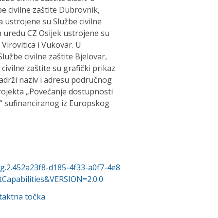
 civilne zaštite Dubrovnik,
 ustrojene su Službe civilne
m uredu CZ Osijek ustrojene su
 Virovitica i Vukovar. U
žbe civilne zaštite Bjelovar,
ivilne zaštite su grafički prikaz
 sadrži naziv i adresu područnog
projekta „Povećanje dostupnosti
 sufinanciranog iz Europskog
org.2.452a23f8-d185-4f33-a0f7-4e8
apabilities&VERSION=2.0.0
taktna točka