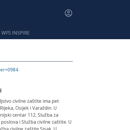
 - WFS INSPIRE
fier=0984
E
stvo civilne zaštite ima pet
Rijeka, Osijek i Varaždin. U
jski centar 112, Služba za
poslova i Služba civilne zaštite. U
a civilne zaštite Sisak. U