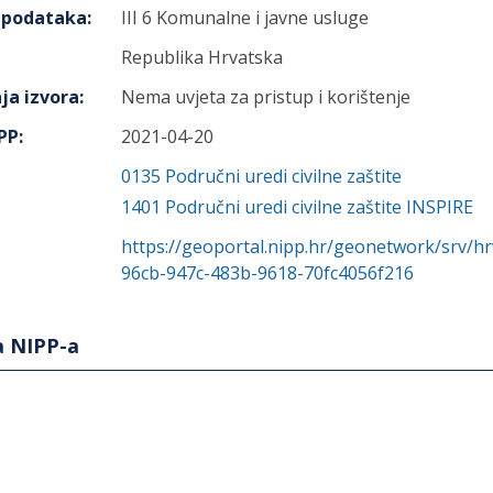
h podataka
:
III 6 Komunalne i javne usluge
Republika Hrvatska
ja izvora
:
Nema uvjeta za pristup i korištenje
IPP
:
2021-04-20
0135
Područni uredi civilne zaštite
1401
Područni uredi civilne zaštite INSPIRE
https://geoportal.nipp.hr/geonetwork/srv/h
96cb-947c-483b-9618-70fc4056f216
a NIPP-a