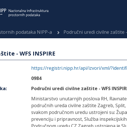
ostornih podataka NIPP-a
Područni uredi civilne zaštite
aštite - WFS INSPIRE
https://registri.nipp.hr/api/izvori/xml/?identi
0984
aka
:
Područni uredi civilne zaštite - WFS INSPIR
Ministarstvo unutarnjih poslova RH, Ravnatelj
područnih ureda civilne zaštite Zagreb, Split, 
svakom područnom uredu ustrojeni su: Župani
prevenciju i pripravnost, Služba inspekcijskih 
Područnom uredu CZ Zagreb ustrojena je Služb