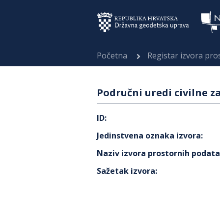
Početna
Registar izvora pr
Područni uredi civilne z
ID
:
Jedinstvena oznaka izvora
:
Naziv izvora prostornih podat
Sažetak izvora
: