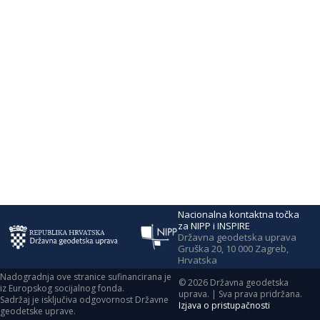
Nacionalna kontaktna točka
za NIPP i INSPIRE
Državna geodetska uprava
Gruška 20, 10 000 Zagreb,
Hrvatska
Nadogradnja ove stranice sufinancirana je
©
2026
Državna geodetska
iz Europskog socijalnog fonda.
uprava. | Sva prava pridržana.
Sadržaj je isključiva odgovornost Državne
Izjava o pristupačnosti
geodetske uprave.