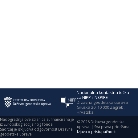
Nacionalna kontaktna točka
za NIPP i INSPIRE
Državna geodetska uprava
Gruška 20, 10 000 Zagreb,
Hrvatska
Nadogradnja ove stranice sufinancirana je
©
2026
Državna geodetska
iz Europskog socijalnog fonda.
uprava. | Sva prava pridržana.
Sadržaj je isključiva odgovornost Državne
Izjava o pristupačnosti
geodetske uprave.