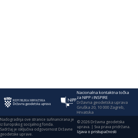
Nacionalna kontaktna točka
za NIPP i INSPIRE
Državna geodetska uprava
Gruška 20, 10 000 Zagreb,
Hrvatska
Nadogradnja ove stranice sufinancirana je
©
2026
Državna geodetska
iz Europskog socijalnog fonda.
uprava. | Sva prava pridržana.
Sadržaj je isključiva odgovornost Državne
Izjava o pristupačnosti
geodetske uprave.