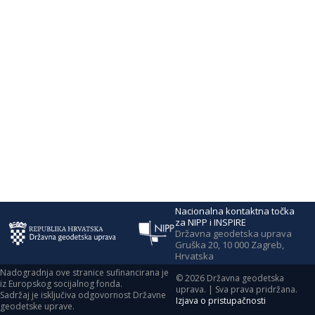
Nacionalna kontaktna točka
za NIPP i INSPIRE
Državna geodetska uprava
Gruška 20, 10 000 Zagreb,
Hrvatska
Nadogradnja ove stranice sufinancirana je
©
2026
Državna geodetska
iz Europskog socijalnog fonda.
uprava. | Sva prava pridržana.
Sadržaj je isključiva odgovornost Državne
Izjava o pristupačnosti
geodetske uprave.