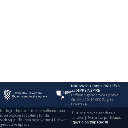
Nacionalna kontaktna točka
za NIPP i INSPIRE
Državna geodetska uprava
Gruška 20, 10 000 Zagreb,
Hrvatska
Nadogradnja ove stranice sufinancirana je
©
2026
Državna geodetska
iz Europskog socijalnog fonda.
uprava. | Sva prava pridržana.
Sadržaj je isključiva odgovornost Državne
Izjava o pristupačnosti
geodetske uprave.