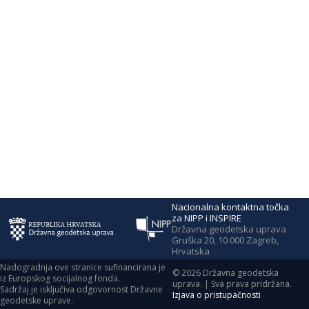
Nacionalna kontaktna točka
za NIPP i INSPIRE
Državna geodetska uprava
Gruška 20, 10 000 Zagreb,
Hrvatska
Nadogradnja ove stranice sufinancirana je
©
2026
Državna geodetska
iz Europskog socijalnog fonda.
uprava. | Sva prava pridržana.
Sadržaj je isključiva odgovornost Državne
Izjava o pristupačnosti
geodetske uprave.