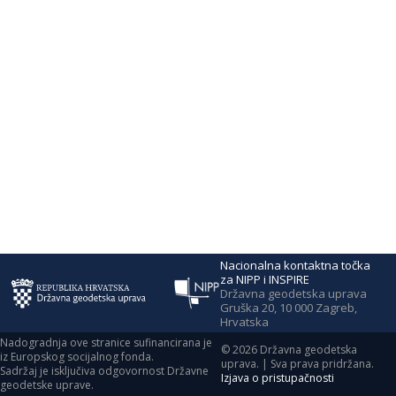
Nacionalna kontaktna točka
za NIPP i INSPIRE
Državna geodetska uprava
Gruška 20, 10 000 Zagreb,
Hrvatska
Nadogradnja ove stranice sufinancirana je
©
2026
Državna geodetska
iz Europskog socijalnog fonda.
uprava. | Sva prava pridržana.
Sadržaj je isključiva odgovornost Državne
Izjava o pristupačnosti
geodetske uprave.