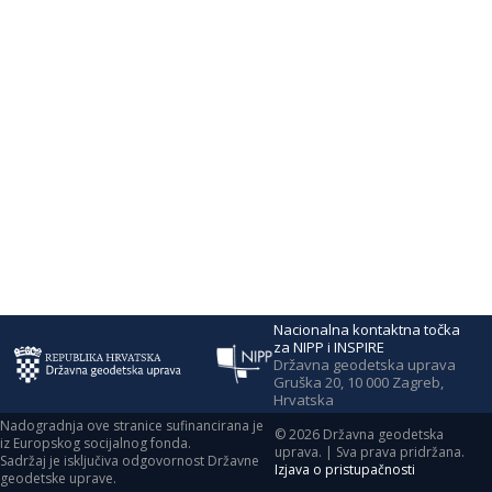
Nacionalna kontaktna točka
za NIPP i INSPIRE
Državna geodetska uprava
Gruška 20, 10 000 Zagreb,
Hrvatska
Nadogradnja ove stranice sufinancirana je
©
2026
Državna geodetska
iz Europskog socijalnog fonda.
uprava. | Sva prava pridržana.
Sadržaj je isključiva odgovornost Državne
Izjava o pristupačnosti
geodetske uprave.