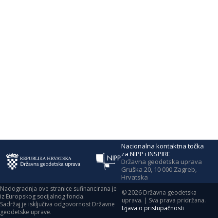
Nacionalna kontaktna točka
za NIPP i INSPIRE
Državna geodetska uprava
Gruška 20, 10 000 Zagreb,
Hrvatska
Nadogradnja ove stranice sufinancirana je
©
2026
Državna geodetska
iz Europskog socijalnog fonda.
uprava. | Sva prava pridržana.
Sadržaj je isključiva odgovornost Državne
Izjava o pristupačnosti
geodetske uprave.