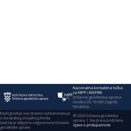
Nacionalna kontaktna točka
za NIPP i INSPIRE
Državna geodetska uprava
Gruška 20, 10 000 Zagreb,
Hrvatska
Nadogradnja ove stranice sufinancirana je
©
2026
Državna geodetska
iz Europskog socijalnog fonda.
uprava. | Sva prava pridržana.
Sadržaj je isključiva odgovornost Državne
Izjava o pristupačnosti
geodetske uprave.