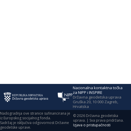
Nacionalna kontaktna točka
za NIPP i INSPIRE
Državna geodetska uprava
Gruška 20, 10 000 Zagreb,
Hrvatska
Nadogradnja ove stranice sufinancirana je
©
2026
Državna geodetska
iz Europskog socijalnog fonda.
uprava. | Sva prava pridržana.
Sadržaj je isključiva odgovornost Državne
Izjava o pristupačnosti
geodetske uprave.