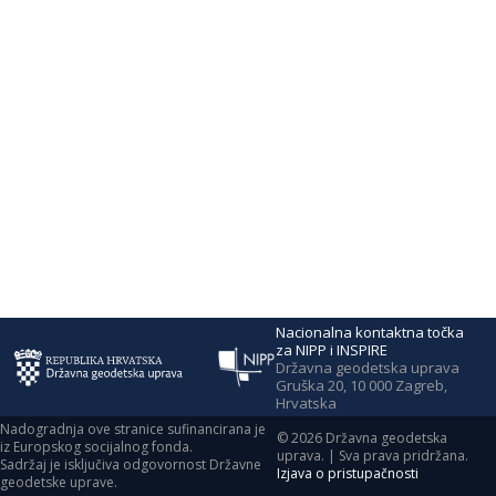
Nacionalna kontaktna točka
za NIPP i INSPIRE
Državna geodetska uprava
Gruška 20, 10 000 Zagreb,
Hrvatska
Nadogradnja ove stranice sufinancirana je
©
2026
Državna geodetska
iz Europskog socijalnog fonda.
uprava. | Sva prava pridržana.
Sadržaj je isključiva odgovornost Državne
Izjava o pristupačnosti
geodetske uprave.