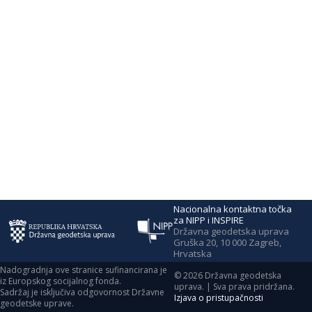
Nacionalna kontaktna točka
za NIPP i INSPIRE
Državna geodetska uprava
Gruška 20, 10 000 Zagreb,
Hrvatska
Nadogradnja ove stranice sufinancirana je
©
2026
Državna geodetska
iz Europskog socijalnog fonda.
uprava. | Sva prava pridržana.
Sadržaj je isključiva odgovornost Državne
Izjava o pristupačnosti
geodetske uprave.