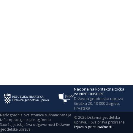
Nacionalna kontaktna točka
za NIPP i INSPIRE
Državna geodetska uprava
Gruška 20, 10 000 Zagreb,
Hrvatska
Nadogradnja ove stranice sufinancirana je
©
2026
Državna geodetska
iz Europskog socijalnog fonda.
uprava. | Sva prava pridržana.
Sadržaj je isključiva odgovornost Državne
Izjava o pristupačnosti
geodetske uprave.