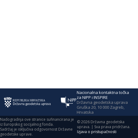
Nacionalna kontaktna točka
za NIPP i INSPIRE
Državna geodetska uprava
Gruška 20, 10 000 Zagreb,
Hrvatska
Nadogradnja ove stranice sufinancirana je
©
2026
Državna geodetska
iz Europskog socijalnog fonda.
uprava. | Sva prava pridržana.
Sadržaj je isključiva odgovornost Državne
Izjava o pristupačnosti
geodetske uprave.