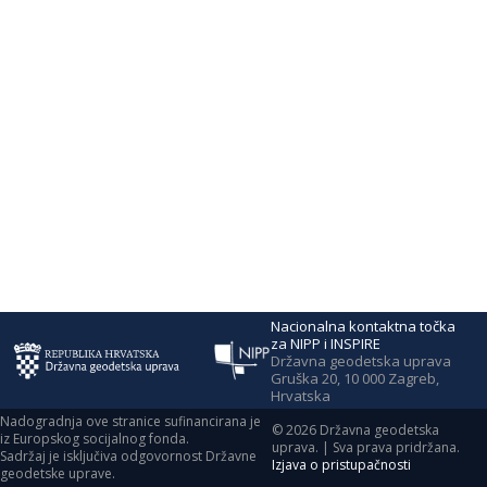
Nacionalna kontaktna točka
za NIPP i INSPIRE
Državna geodetska uprava
Gruška 20, 10 000 Zagreb,
Hrvatska
Nadogradnja ove stranice sufinancirana je
©
2026
Državna geodetska
iz Europskog socijalnog fonda.
uprava. | Sva prava pridržana.
Sadržaj je isključiva odgovornost Državne
Izjava o pristupačnosti
geodetske uprave.