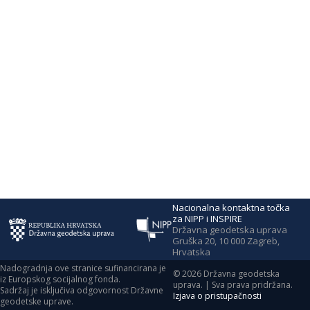
Nacionalna kontaktna točka
za NIPP i INSPIRE
Državna geodetska uprava
Gruška 20, 10 000 Zagreb,
Hrvatska
Nadogradnja ove stranice sufinancirana je
©
2026
Državna geodetska
iz Europskog socijalnog fonda.
uprava. | Sva prava pridržana.
Sadržaj je isključiva odgovornost Državne
Izjava o pristupačnosti
geodetske uprave.