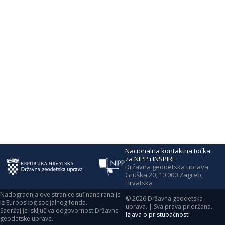
Nacionalna kontaktna točka
za NIPP i INSPIRE
Državna geodetska uprava
Gruška 20, 10 000 Zagreb,
Hrvatska
Nadogradnja ove stranice sufinancirana je
©
2026
Državna geodetska
iz Europskog socijalnog fonda.
uprava. | Sva prava pridržana.
Sadržaj je isključiva odgovornost Državne
Izjava o pristupačnosti
geodetske uprave.