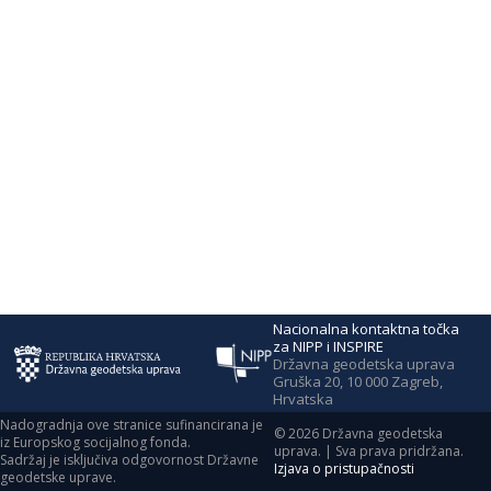
Nacionalna kontaktna točka
za NIPP i INSPIRE
Državna geodetska uprava
Gruška 20, 10 000 Zagreb,
Hrvatska
Nadogradnja ove stranice sufinancirana je
©
2026
Državna geodetska
iz Europskog socijalnog fonda.
uprava. | Sva prava pridržana.
Sadržaj je isključiva odgovornost Državne
Izjava o pristupačnosti
geodetske uprave.