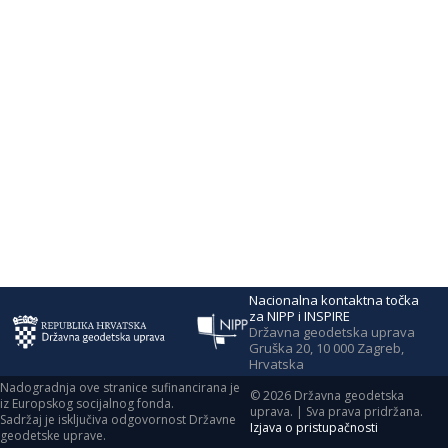
Nacionalna kontaktna točka
za NIPP i INSPIRE
Državna geodetska uprava
Gruška 20, 10 000 Zagreb,
Hrvatska
Nadogradnja ove stranice sufinancirana je
©
2026
Državna geodetska
iz Europskog socijalnog fonda.
uprava. | Sva prava pridržana.
Sadržaj je isključiva odgovornost Državne
Izjava o pristupačnosti
geodetske uprave.