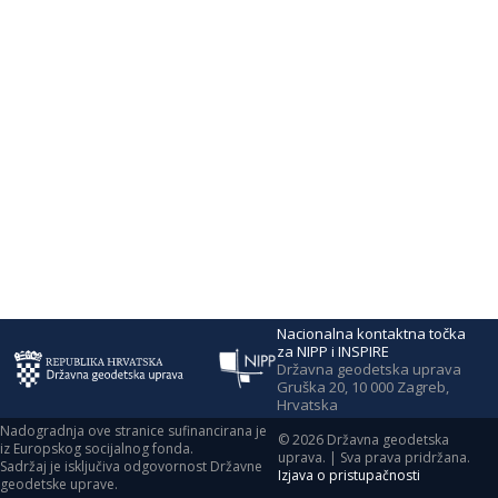
Nacionalna kontaktna točka
za NIPP i INSPIRE
Državna geodetska uprava
Gruška 20, 10 000 Zagreb,
Hrvatska
Nadogradnja ove stranice sufinancirana je
©
2026
Državna geodetska
iz Europskog socijalnog fonda.
uprava. | Sva prava pridržana.
Sadržaj je isključiva odgovornost Državne
Izjava o pristupačnosti
geodetske uprave.