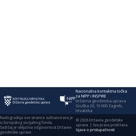
Nacionalna kontaktna točka
za NIPP i INSPIRE
Državna geodetska uprava
Gruška 20, 10 000 Zagreb,
Hrvatska
Nadogradnja ove stranice sufinancirana je
©
2026
Državna geodetska
iz Europskog socijalnog fonda.
uprava. | Sva prava pridržana.
Sadržaj je isključiva odgovornost Državne
Izjava o pristupačnosti
geodetske uprave.