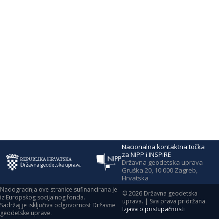
Nacionalna kontaktna točka
za NIPP i INSPIRE
Državna geodetska uprava
Gruška 20, 10 000 Zagreb,
Hrvatska
Nadogradnja ove stranice sufinancirana je
©
2026
Državna geodetska
iz Europskog socijalnog fonda.
uprava. | Sva prava pridržana.
Sadržaj je isključiva odgovornost Državne
Izjava o pristupačnosti
geodetske uprave.