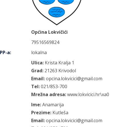
Općina Lokvičići
79516569824
IPP-a
:
lokalna
Ulica:
Krista Kralja
1
Grad:
21263
Krivodol
Email:
opcina.lokvicici@gmail.com
Tel:
021/853-700
Mrežna adresa:
www.lokvicici.hr\xa0
Ime:
Anamarija
Prezime:
Kutleša
Email:
opcina.lokvicici@gmail.com