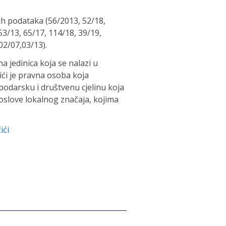
ih podataka (56/2013, 52/18,
/13, 65/17, 114/18, 39/19,
02/07,03/13).
na jedinica koja se nalazi u
ići je pravna osoba koja
podarsku i društvenu cjelinu koja
slove lokalnog značaja, kojima
ići