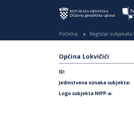
Početna
Registar subjekata
Općina Lokvičići
ID
:
Jedinstvena oznaka subjekta
:
Logo subjekta NIPP-a
: