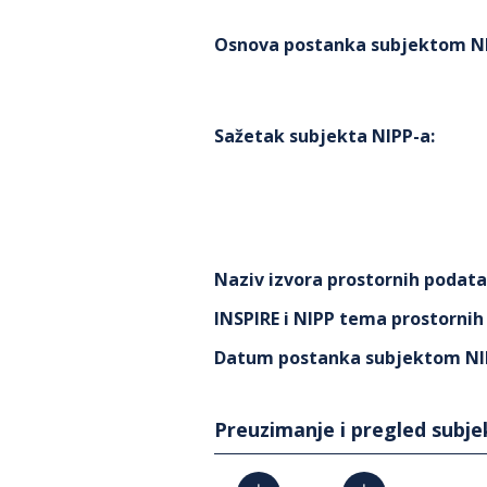
Osnova postanka subjektom N
Sažetak subjekta NIPP-a
:
Naziv izvora prostornih podat
INSPIRE i NIPP tema prostorni
Datum postanka subjektom NI
Preuzimanje i pregled subj