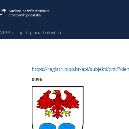
 NIPP-a
Općina Lokvičići
https://registri.nipp.hr/api/subjekti/xml/?ide
0096