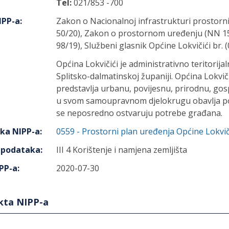
Tel:
021/853 -700
IPP-a
:
Zakon o Nacionalnoj infrastrukturi prostorn
50/20), Zakon o prostornom uređenju (NN 153
98/19), Službeni glasnik Općine Lokvičići br. (
Općina Lokvičići je administrativno teritorijal
Splitsko-dalmatinskoj županiji. Općina Lokvič
predstavlja urbanu, povijesnu, prirodnu, gos
u svom samoupravnom djelokrugu obavlja po
se neposredno ostvaruju potrebe građana.
aka NIPP-a
:
0559
-
Prostorni plan uređenja Općine Lokvič
h podataka
:
III 4 Korištenje i namjena zemljišta
PP-a
:
2020-07-30
ekta NIPP-a