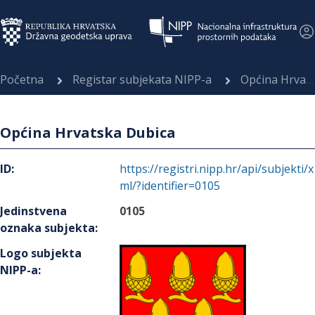
Početna
Registar subjekata NIPP-a
Općina Hrvatska Dubica
Općina Hrvatska Dubica
ID
:
https://registri.nipp.hr/api/subjekti/x
ml/?identifier=0105
Jedinstvena
0105
oznaka subjekta
:
Logo subjekta
NIPP-a
: