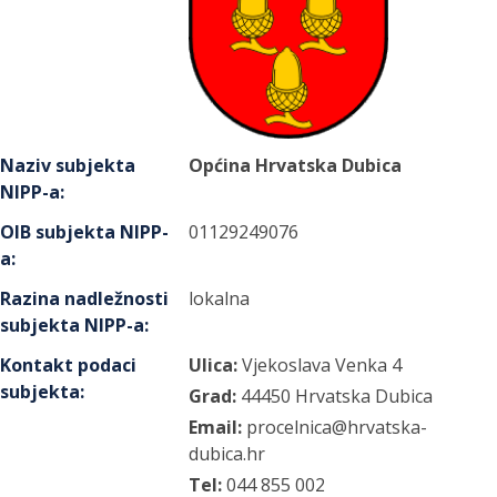
Naziv subjekta
Općina Hrvatska Dubica
NIPP-a
:
OIB subjekta NIPP-
01129249076
a
:
Razina nadležnosti
lokalna
subjekta NIPP-a
:
Kontakt podaci
Ulica:
Vjekoslava Venka
4
subjekta
:
Grad:
44450
Hrvatska Dubica
Email:
procelnica@hrvatska-
dubica.hr
Tel:
044 855 002