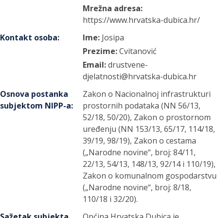
Mrežna adresa:
https://www.hrvatska-dubica.hr/
Kontakt osoba
:
Ime:
Josipa
Prezime:
Cvitanović
Email:
drustvene-
djelatnosti@hrvatska-dubica.hr
Osnova postanka
Zakon o Nacionalnoj infrastrukturi
subjektom NIPP-a
:
prostornih podataka (NN 56/13,
52/18, 50/20), Zakon o prostornom
uređenju (NN 153/13, 65/17, 114/18,
39/19, 98/19), Zakon o cestama
(„Narodne novine“, broj: 84/11,
22/13, 54/13, 148/13, 92/14 i 110/19),
Zakon o komunalnom gospodarstvu
(„Narodne novine“, broj: 8/18,
110/18 i 32/20).
Sažetak subjekta
Općina Hrvatska Dubica je