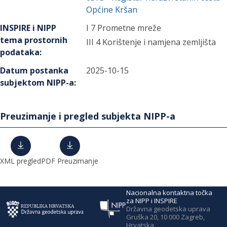
Općine Kršan
INSPIRE i NIPP
I 7 Prometne mreže
tema prostornih
III 4 Korištenje i namjena zemljišta
podataka
:
Datum postanka
2025-10-15
subjektom NIPP-a
:
Preuzimanje i pregled subjekta NIPP-a
XML pregled
PDF Preuzimanje
Nacionalna kontaktna točka
za NIPP i INSPIRE
Državna geodetska uprava
Gruška 20, 10 000 Zagreb,
Hrvatska