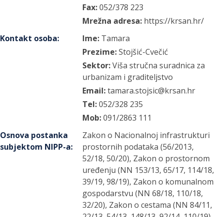
Fax:
052/378 223
Mrežna adresa:
https://krsan.hr/
Kontakt osoba
:
Ime:
Tamara
Prezime:
Stojšić-Cvečić
Sektor:
Viša stručna suradnica za
urbanizam i graditeljstvo
Email:
tamara.stojsic@krsan.hr
Tel:
052/328 235
Mob:
091/2863 111
Osnova postanka
Zakon o Nacionalnoj infrastrukturi
subjektom NIPP-a
:
prostornih podataka (56/2013,
52/18, 50/20), Zakon o prostornom
uređenju (NN 153/13, 65/17, 114/18,
39/19, 98/19), Zakon o komunalnom
gospodarstvu (NN 68/18, 110/18,
32/20), Zakon o cestama (NN 84/11,
22/13, 54/13, 148/13, 92/14, 110/19).