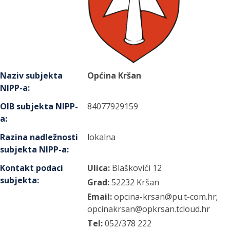
Naziv subjekta
Općina Kršan
NIPP-a
:
OIB subjekta NIPP-
84077929159
a
:
Razina nadležnosti
lokalna
subjekta NIPP-a
:
Kontakt podaci
Ulica:
Blaškovići
12
subjekta
:
Grad:
52232
Kršan
Email:
opcina-krsan@pu.t-com.hr;
opcinakrsan@opkrsan.tcloud.hr
Tel:
052/378 222