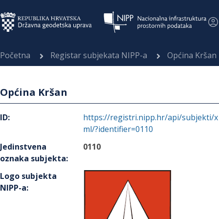
Početna
Registar subjekata NIPP-a
Općina Kršan
Općina Kršan
ID
:
https://registri.nipp.hr/api/subjekti/x
ml/?identifier=0110
Jedinstvena
0110
oznaka subjekta
:
Logo subjekta
NIPP-a
: