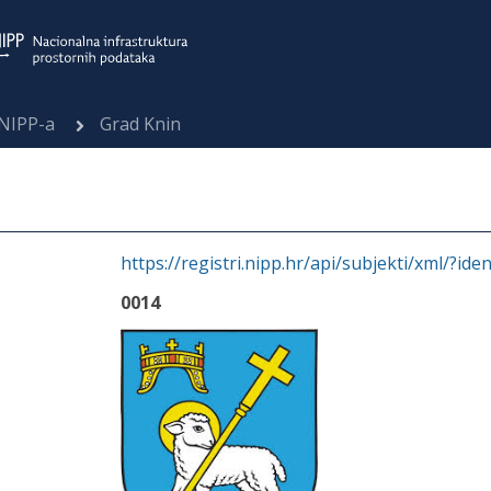
 NIPP-a
Grad Knin
https://registri.nipp.hr/api/subjekti/xml/?ide
0014