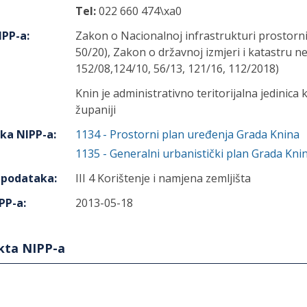
Tel:
022 660 474\xa0
IPP-a
:
Zakon o Nacionalnoj infrastrukturi prostorn
50/20), Zakon o državnoj izmjeri i katastru n
152/08,124/10, 56/13, 121/16, 112/2018)
Knin je administrativno teritorijalna jedinica
županiji
aka NIPP-a
:
1134
-
Prostorni plan uređenja Grada Knina
1135
-
Generalni urbanistički plan Grada Kni
h podataka
:
III 4 Korištenje i namjena zemljišta
PP-a
:
2013-05-18
ekta NIPP-a