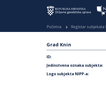
Početna
Registar subjekata
Grad Knin
ID
:
Jedinstvena oznaka subjekta
:
Logo subjekta NIPP-a
: