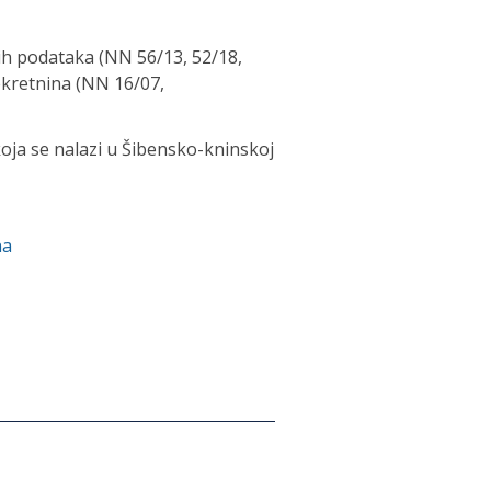
ih podataka (NN 56/13, 52/18,
ekretnina (NN 16/07,
 koja se nalazi u Šibensko-kninskoj
na