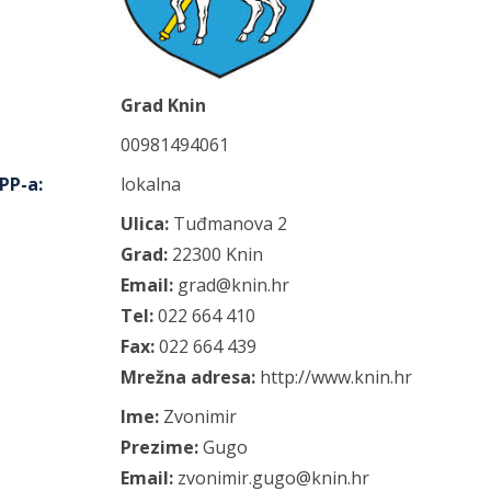
Grad Knin
00981494061
IPP-a
:
lokalna
Ulica:
Tuđmanova
2
Grad:
22300
Knin
Email:
grad@knin.hr
Tel:
022 664 410
Fax:
022 664 439
Mrežna adresa:
http://www.knin.hr
Ime:
Zvonimir
Prezime:
Gugo
Email:
zvonimir.gugo@knin.hr