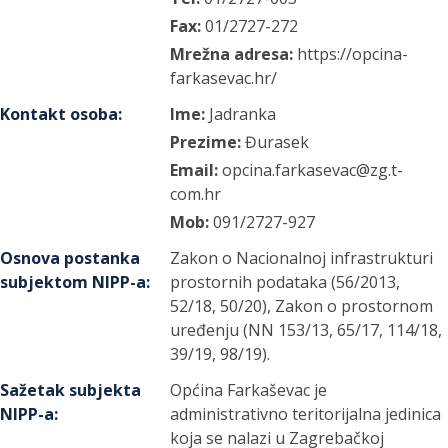
Fax:
01/2727-272
Mrežna adresa:
https://opcina-
farkasevac.hr/
Kontakt osoba
:
Ime:
Jadranka
Prezime:
Đurasek
Email:
opcina.farkasevac@zg.t-
com.hr
Mob:
091/2727-927
Osnova postanka
Zakon o Nacionalnoj infrastrukturi
subjektom NIPP-a
:
prostornih podataka (56/2013,
52/18, 50/20), Zakon o prostornom
uređenju (NN 153/13, 65/17, 114/18,
39/19, 98/19).
Sažetak subjekta
Općina Farkaševac je
NIPP-a
:
administrativno teritorijalna jedinica
koja se nalazi u Zagrebačkoj