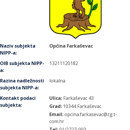
Naziv subjekta
Općina Farkaševac
NIPP-a
:
OIB subjekta NIPP-
13211120182
a
:
Razina nadležnosti
lokalna
subjekta NIPP-a
:
Kontakt podaci
Ulica:
Farkaševac
43
subjekta
:
Grad:
10344
Farkaševac
Email:
opcina.farkasevac@zg.t-
com.hr
Tel:
01/2727-003