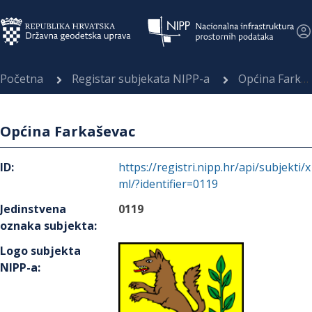
Početna
Registar subjekata NIPP-a
Općina Farkaševac
Općina Farkaševac
ID
:
https://registri.nipp.hr/api/subjekti/x
ml/?identifier=0119
Jedinstvena
0119
oznaka subjekta
:
Logo subjekta
NIPP-a
: