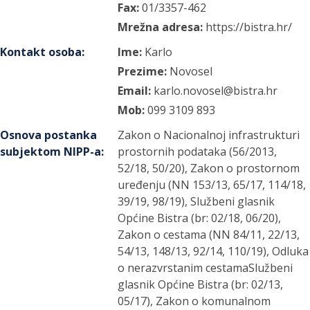
Fax:
01/3357-462
Mrežna adresa:
https://bistra.hr/
Kontakt osoba
:
Ime:
Karlo
Prezime:
Novosel
Email:
karlo.novosel@bistra.hr
Mob:
099 3109 893
Osnova postanka
Zakon o Nacionalnoj infrastrukturi
subjektom NIPP-a
:
prostornih podataka (56/2013,
52/18, 50/20), Zakon o prostornom
uređenju (NN 153/13, 65/17, 114/18,
39/19, 98/19), Službeni glasnik
Općine Bistra (br: 02/18, 06/20),
Zakon o cestama (NN 84/11, 22/13,
54/13, 148/13, 92/14, 110/19), Odluka
o nerazvrstanim cestamaSlužbeni
glasnik Općine Bistra (br: 02/13,
05/17), Zakon o komunalnom