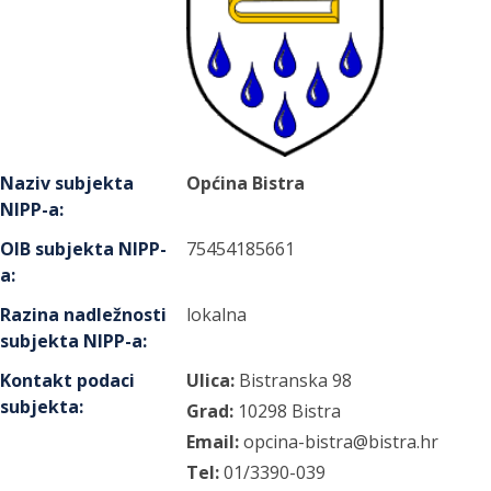
Naziv subjekta
Općina Bistra
NIPP-a
:
OIB subjekta NIPP-
75454185661
a
:
Razina nadležnosti
lokalna
subjekta NIPP-a
:
Kontakt podaci
Ulica:
Bistranska
98
subjekta
:
Grad:
10298
Bistra
Email:
opcina-bistra@bistra.hr
Tel:
01/3390-039