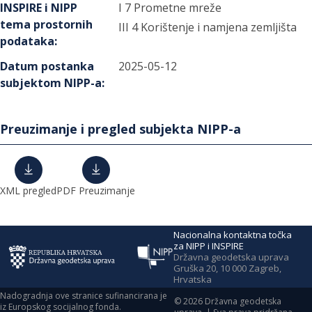
INSPIRE i NIPP
I 7 Prometne mreže
tema prostornih
III 4 Korištenje i namjena zemljišta
podataka
:
Datum postanka
2025-05-12
subjektom NIPP-a
:
Preuzimanje i pregled subjekta NIPP-a
XML pregled
PDF Preuzimanje
Nacionalna kontaktna točka
za NIPP i INSPIRE
Državna geodetska uprava
Gruška 20, 10 000 Zagreb,
Hrvatska
Nadogradnja ove stranice sufinancirana je
©
2026
Državna geodetska
iz Europskog socijalnog fonda.