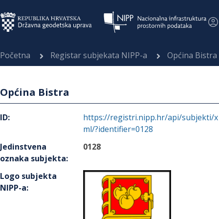
Početna
Registar subjekata NIPP-a
Općina Bistra
Općina Bistra
ID
:
https://registri.nipp.hr/api/subjekti/x
ml/?identifier=0128
Jedinstvena
0128
oznaka subjekta
:
Logo subjekta
NIPP-a
: