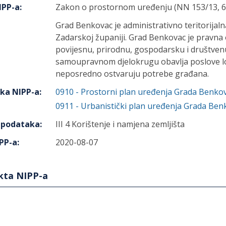
IPP-a
:
Zakon o prostornom uređenju (NN 153/13, 65/
Grad Benkovac je administrativno teritorijalna
Zadarskoj županiji. Grad Benkovac je pravna
povijesnu, prirodnu, gospodarsku i društvenu
samoupravnom djelokrugu obavlja poslove lo
neposredno ostvaruju potrebe građana.
aka NIPP-a
:
0910
-
Prostorni plan uređenja Grada Benko
0911
-
Urbanistički plan uređenja Grada Ben
h podataka
:
III 4 Korištenje i namjena zemljišta
PP-a
:
2020-08-07
ekta NIPP-a