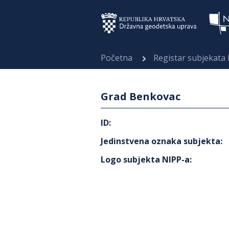
Početna
Registar subjekata
Grad Benkovac
ID
:
Jedinstvena oznaka subjekta
:
Logo subjekta NIPP-a
: