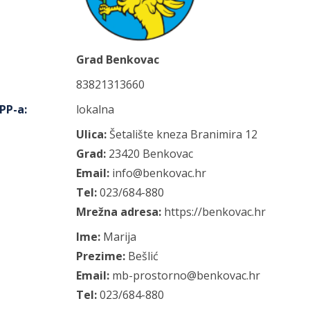
Grad Benkovac
83821313660
IPP-a
:
lokalna
Ulica:
Šetalište kneza Branimira
12
Grad:
23420
Benkovac
Email:
info@benkovac.hr
Tel:
023/684-880
Mrežna adresa:
https://benkovac.hr
Ime:
Marija
Prezime:
Bešlić
Email:
mb-prostorno@benkovac.hr
Tel:
023/684-880