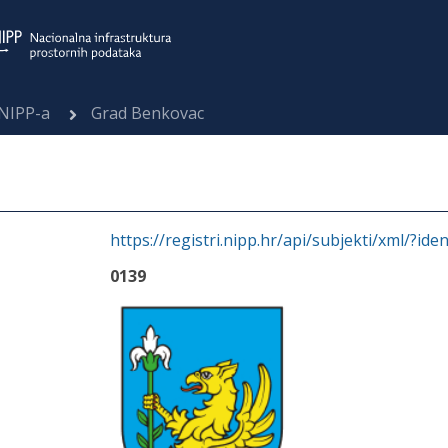
 NIPP-a
Grad Benkovac
https://registri.nipp.hr/api/subjekti/xml/?ide
0139