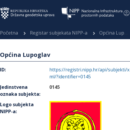
Početna
Registar subjekata NIPP-a
Općina Lupoglav
Općina Lupoglav
ID
:
https://registri.nipp.hr/api/subjekti/x
ml/?identifier=0145
Jedinstvena
0145
oznaka subjekta
:
Logo subjekta
NIPP-a
: