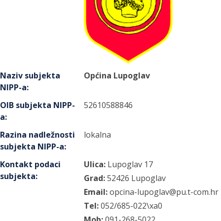
Naziv subjekta
Općina Lupoglav
NIPP-a
:
OIB subjekta NIPP-
52610588846
a
:
Razina nadležnosti
lokalna
subjekta NIPP-a
:
Kontakt podaci
Ulica:
Lupoglav
17
subjekta
:
Grad:
52426
Lupoglav
Email:
opcina-lupoglav@pu.t-com.hr
Tel:
052/685-022\xa0
Mob:
091-268-5022