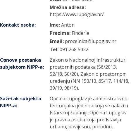
Mrežna adresa:
https://www.lupoglav.hr/
Kontakt osoba
:
Ime:
Anton
Prezime:
Finderle
Email:
procelnica@lupoglav.hr
Tel:
091 268 5022.
Osnova postanka
Zakon o Nacionalnoj infrastrukturi
subjektom NIPP-a
:
prostornih podataka (56/2013,
52/18, 50/20), Zakon o prostornom
uređenju (NN 153/13, 65/17, 114/18,
39/19, 98/19).
Sažetak subjekta
Općina Lupoglav je administrativno
NIPP-a
:
teritorijalna jedinica koja se nalazi u
Istarskoj županiji. Općina Lupoglav
je pravna osoba koja predstavlja
urbanu, povijesnu, prirodnu,