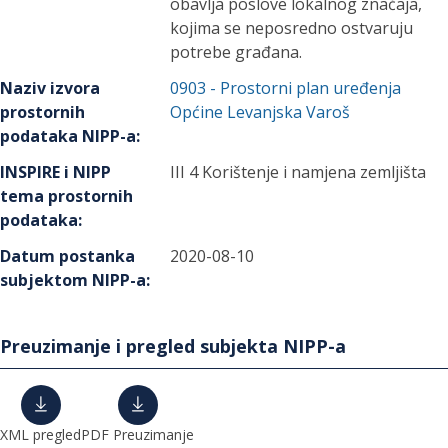
obavlja poslove lokalnog značaja,
kojima se neposredno ostvaruju
potrebe građana.
Naziv izvora
0903
-
Prostorni plan uređenja
prostornih
Općine Levanjska Varoš
podataka NIPP-a
:
INSPIRE i NIPP
III 4 Korištenje i namjena zemljišta
tema prostornih
podataka
:
Datum postanka
2020-08-10
subjektom NIPP-a
:
Preuzimanje i pregled subjekta NIPP-a
XML pregled
PDF Preuzimanje