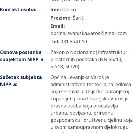
Kontakt osoba
:
Ime:
Darko
Prezime:
Šarić
Email:
opcina.levanjska.varos@gmail.com
Tel:
031 864 010
Osnova postanka
Zakon o Nacionalnoj infrastrukturi
subjektom NIPP-a
:
prostornih podataka (NN 56/13,
52/18, 50/20)
Sažetak subjekta
Općina Levanjska Varoš je
NIPP-a
:
administrativno teritorijalna jedinica
koja se nalazi u Osječko-baranjskoj
županiji. Općina Levanjska Varoš je
pravna osoba koja predstavlja
urbanu, povijesnu, prirodnu,
gospodarsku i društvenu cjelinu koja
u svom samoupravnom djelokrugu