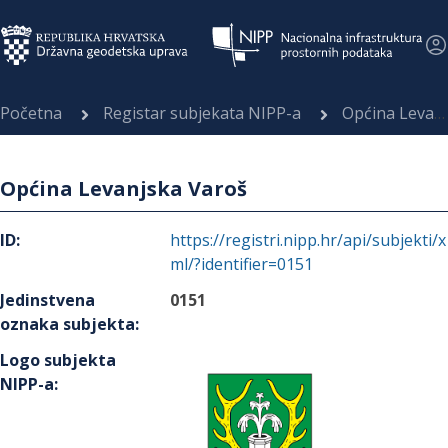
Početna
Registar subjekata NIPP-a
Općina Levanjska Varoš
Općina Levanjska Varoš
ID
:
https://registri.nipp.hr/api/subjekti/x
ml/?identifier=0151
Jedinstvena
0151
oznaka subjekta
:
Logo subjekta
NIPP-a
: