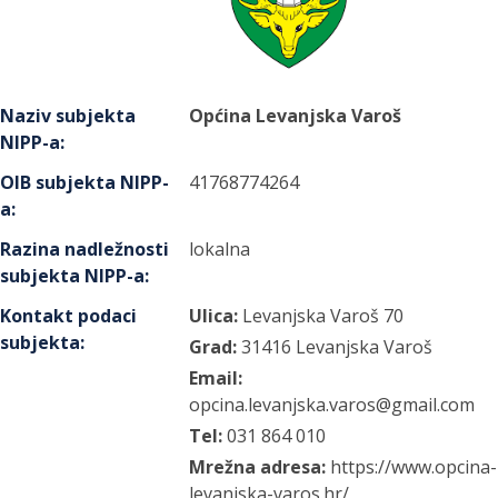
Naziv subjekta
Općina Levanjska Varoš
NIPP-a
:
OIB subjekta NIPP-
41768774264
a
:
Razina nadležnosti
lokalna
subjekta NIPP-a
:
Kontakt podaci
Ulica:
Levanjska Varoš
70
subjekta
:
Grad:
31416
Levanjska Varoš
Email:
opcina.levanjska.varos@gmail.com
Tel:
031 864 010
Mrežna adresa:
https://www.opcina-
levanjska-varos.hr/