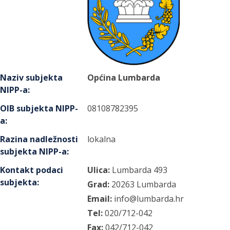
Naziv subjekta
Općina Lumbarda
NIPP-a
:
OIB subjekta NIPP-
08108782395
a
:
Razina nadležnosti
lokalna
subjekta NIPP-a
:
Kontakt podaci
Ulica:
Lumbarda
493
subjekta
:
Grad:
20263
Lumbarda
Email:
info@lumbarda.hr
Tel:
020/712-042
Fax:
042/712-042