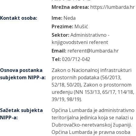
Mrežna adresa:
https://lumbarda.hr
Kontakt osoba
:
Ime:
Neda
Prezime:
Mušić
Sektor:
Administrativno -
knjigovodstveni referent
Email:
referent@lumbarda.hr
Tel:
020/712-042
Osnova postanka
Zakon o Nacionalnoj infrastrukturi
subjektom NIPP-a
:
prostornih podataka (56/2013,
52/18, 50/20), Zakon o prostornom
uređenju (NN 153/13, 65/17, 114/18,
39/19, 98/19).
Sažetak subjekta
Općina Lumbarda je administrativno
NIPP-a
:
teritorijalna jedinica koja se nalazi u
Dubrovačko-neretvanskoj županiji.
Općina Lumbarda je pravna osoba