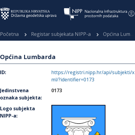
Početna
Registar subjekata NIPP-a
Općina Lumbarda
Općina Lumbarda
ID
:
https://registri.nipp.hr/api/subjekti/x
ml/?identifier=0173
Jedinstvena
0173
oznaka subjekta
:
Logo subjekta
NIPP-a
: