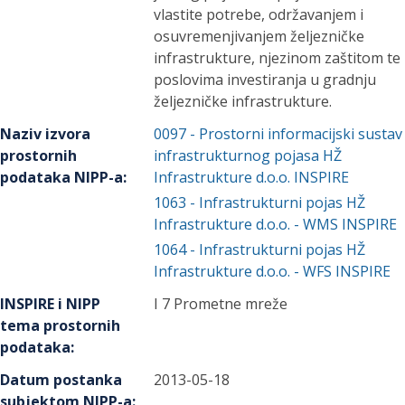
vlastite potrebe, održavanjem i
osuvremenjivanjem željezničke
infrastrukture, njezinom zaštitom te
poslovima investiranja u gradnju
željezničke infrastrukture.
Naziv izvora
0097
-
Prostorni informacijski sustav
prostornih
infrastrukturnog pojasa HŽ
podataka NIPP-a
:
Infrastrukture d.o.o. INSPIRE
1063
-
Infrastrukturni pojas HŽ
Infrastrukture d.o.o. - WMS INSPIRE
1064
-
Infrastrukturni pojas HŽ
Infrastrukture d.o.o. - WFS INSPIRE
INSPIRE i NIPP
I 7 Prometne mreže
tema prostornih
podataka
:
Datum postanka
2013-05-18
subjektom NIPP-a
: