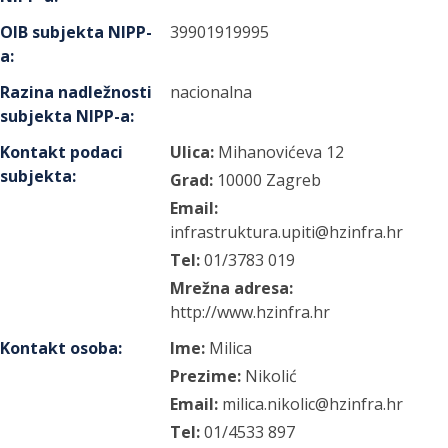
OIB subjekta NIPP-
39901919995
a
:
Razina nadležnosti
nacionalna
subjekta NIPP-a
:
Kontakt podaci
Ulica:
Mihanovićeva
12
subjekta
:
Grad:
10000
Zagreb
Email:
infrastruktura.upiti@hzinfra.hr
Tel:
01/3783 019
Mrežna adresa:
http://www.hzinfra.hr
Kontakt osoba
:
Ime:
Milica
Prezime:
Nikolić
Email:
milica.nikolic@hzinfra.hr
Tel:
01/4533 897