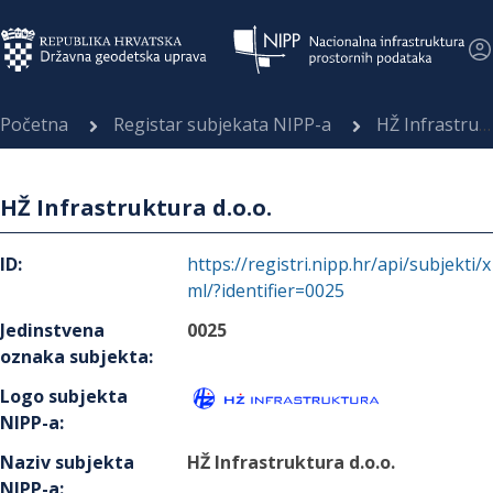
Početna
Registar subjekata NIPP-a
HŽ Infrastruktura d.o.o.
HŽ Infrastruktura d.o.o.
ID
:
https://registri.nipp.hr/api/subjekti/x
ml/?identifier=0025
Jedinstvena
0025
oznaka subjekta
:
Logo subjekta
NIPP-a
:
Naziv subjekta
HŽ Infrastruktura d.o.o.
NIPP-a
: