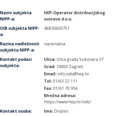
Naziv subjekta
HEP-Operator distribucijskog
NIPP-a
:
sustava d.o.o.
OIB subjekta NIPP-
46830600751
a
:
Razina nadležnosti
nacionalna
subjekta NIPP-a
:
Kontakt podaci
Ulica:
Ulica grada Vukovara
37
subjekta
:
Grad:
10000
Zagreb
Email:
info.ods@hep.hr.
Tel:
01/63 22 111
Fax:
01/61 70 956
Mrežna adresa:
https://www.hep.hr/ods/
Kontakt osoba
:
Ime:
Dražen