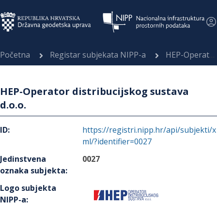
Početna
Registar subjekata NIPP-a
HEP-Operator distribucijskog sustava d.o.o.
HEP-Operator distribucijskog sustava
d.o.o.
ID
:
https://registri.nipp.hr/api/subjekti/x
ml/?identifier=0027
Jedinstvena
0027
oznaka subjekta
:
Logo subjekta
NIPP-a
: