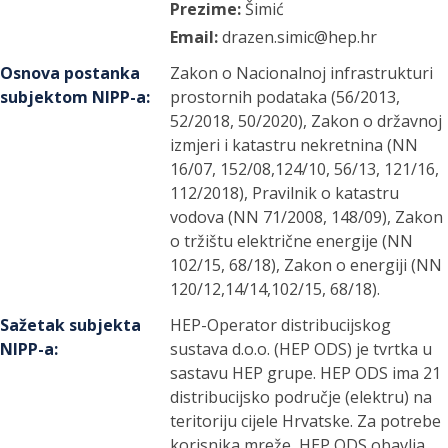
Prezime:
Šimić
Email:
drazen.simic@hep.hr
Osnova postanka
Zakon o Nacionalnoj infrastrukturi
subjektom NIPP-a
:
prostornih podataka (56/2013,
52/2018, 50/2020), Zakon o državnoj
izmjeri i katastru nekretnina (NN
16/07, 152/08,124/10, 56/13, 121/16,
112/2018), Pravilnik o katastru
vodova (NN 71/2008, 148/09), Zakon
o tržištu električne energije (NN
102/15, 68/18), Zakon o energiji (NN
120/12,14/14,102/15, 68/18).
Sažetak subjekta
HEP-Operator distribucijskog
NIPP-a
:
sustava d.o.o. (HEP ODS) je tvrtka u
sastavu HEP grupe. HEP ODS ima 21
distribucijsko područje (elektru) na
teritoriju cijele Hrvatske. Za potrebe
korisnika mreže, HEP ODS obavlja