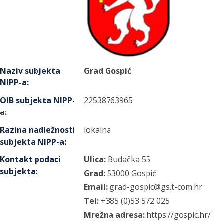
Naziv subjekta
Grad Gospić
NIPP-a
:
OIB subjekta NIPP-
22538763965
a
:
Razina nadležnosti
lokalna
subjekta NIPP-a
:
Kontakt podaci
Ulica:
Budačka
55
subjekta
:
Grad:
53000
Gospić
Email:
grad-gospic@gs.t-com.hr
Tel:
+385 (0)53 572 025
Mrežna adresa:
https://gospic.hr/