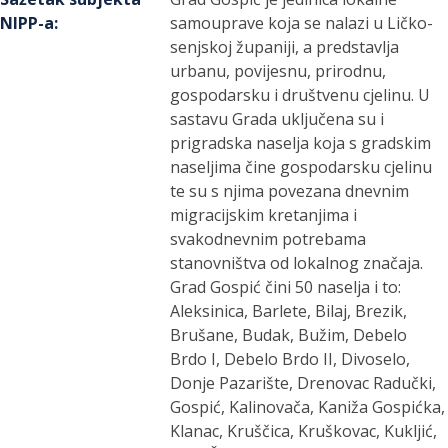
NIPP-a
:
samouprave koja se nalazi u Ličko-
senjskoj županiji, a predstavlja
urbanu, povijesnu, prirodnu,
gospodarsku i društvenu cjelinu. U
sastavu Grada uključena su i
prigradska naselja koja s gradskim
naseljima čine gospodarsku cjelinu
te su s njima povezana dnevnim
migracijskim kretanjima i
svakodnevnim potrebama
stanovništva od lokalnog značaja.
Grad Gospić čini 50 naselja i to:
Aleksinica, Barlete, Bilaj, Brezik,
Brušane, Budak, Bužim, Debelo
Brdo I, Debelo Brdo II, Divoselo,
Donje Pazarište, Drenovac Radučki,
Gospić, Kalinovača, Kaniža Gospićka,
Klanac, Kruščica, Kruškovac, Kukljić,