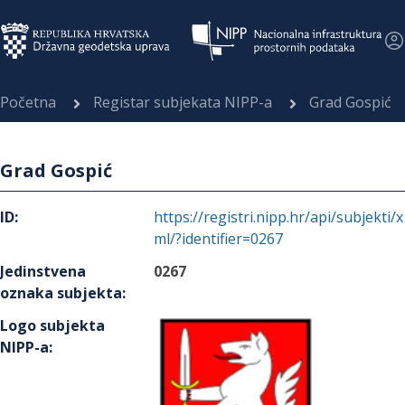
Početna
Registar subjekata NIPP-a
Grad Gospić
Grad Gospić
ID
:
https://registri.nipp.hr/api/subjekti/x
ml/?identifier=0267
Jedinstvena
0267
oznaka subjekta
:
Logo subjekta
NIPP-a
: