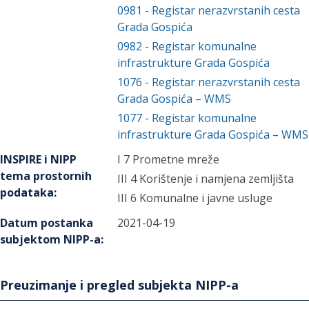
0981
-
Registar nerazvrstanih cesta
Grada Gospića
0982
-
Registar komunalne
infrastrukture Grada Gospića
1076
-
Registar nerazvrstanih cesta
Grada Gospića – WMS
1077
-
Registar komunalne
infrastrukture Grada Gospića – WMS
INSPIRE i NIPP
I 7 Prometne mreže
tema prostornih
III 4 Korištenje i namjena zemljišta
podataka
:
III 6 Komunalne i javne usluge
Datum postanka
2021-04-19
subjektom NIPP-a
:
Preuzimanje i pregled subjekta NIPP-a