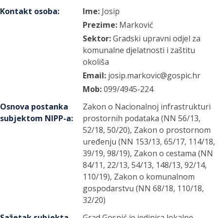
Kontakt osoba
:
Ime:
Josip
Prezime:
Marković
Sektor:
Gradski upravni odjel za
komunalne djelatnosti i zaštitu
okoliša
Email:
josip.markovic@gospic.hr
Mob:
099/4945-224
Osnova postanka
Zakon o Nacionalnoj infrastrukturi
subjektom NIPP-a
:
prostornih podataka (NN 56/13,
52/18, 50/20), Zakon o prostornom
uređenju (NN 153/13, 65/17, 114/18,
39/19, 98/19), Zakon o cestama (NN
84/11, 22/13, 54/13, 148/13, 92/14,
110/19), Zakon o komunalnom
gospodarstvu (NN 68/18, 110/18,
32/20)
Sažetak subjekta
Grad Gospić je jedinica lokalne