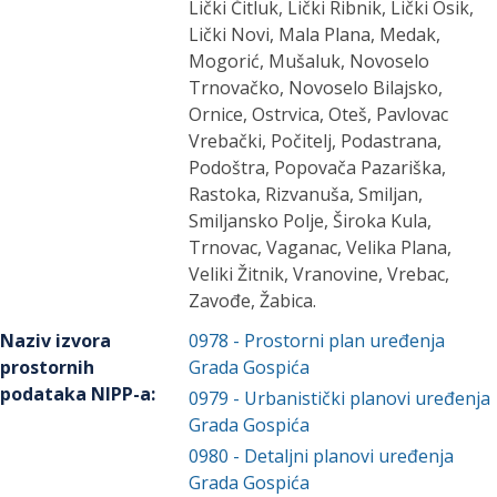
Lički Čitluk, Lički Ribnik, Lički Osik,
Lički Novi, Mala Plana, Medak,
Mogorić, Mušaluk, Novoselo
Trnovačko, Novoselo Bilajsko,
Ornice, Ostrvica, Oteš, Pavlovac
Vrebački, Počitelj, Podastrana,
Podoštra, Popovača Pazariška,
Rastoka, Rizvanuša, Smiljan,
Smiljansko Polje, Široka Kula,
Trnovac, Vaganac, Velika Plana,
Veliki Žitnik, Vranovine, Vrebac,
Zavođe, Žabica.
Naziv izvora
0978
-
Prostorni plan uređenja
prostornih
Grada Gospića
podataka NIPP-a
:
0979
-
Urbanistički planovi uređenja
Grada Gospića
0980
-
Detaljni planovi uređenja
Grada Gospića