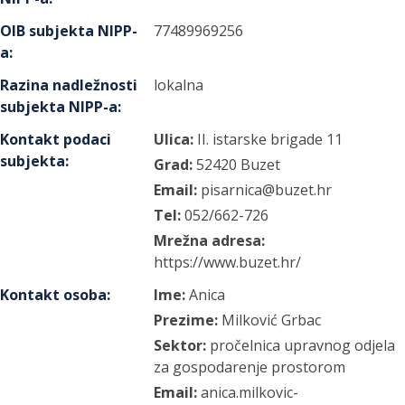
OIB subjekta NIPP-
77489969256
a
:
Razina nadležnosti
lokalna
subjekta NIPP-a
:
Kontakt podaci
Ulica:
II. istarske brigade
11
subjekta
:
Grad:
52420
Buzet
Email:
pisarnica@buzet.hr
Tel:
052/662-726
Mrežna adresa:
https://www.buzet.hr/
Kontakt osoba
:
Ime:
Anica
Prezime:
Milković Grbac
Sektor:
pročelnica upravnog odjela
za gospodarenje prostorom
Email:
anica.milkovic-