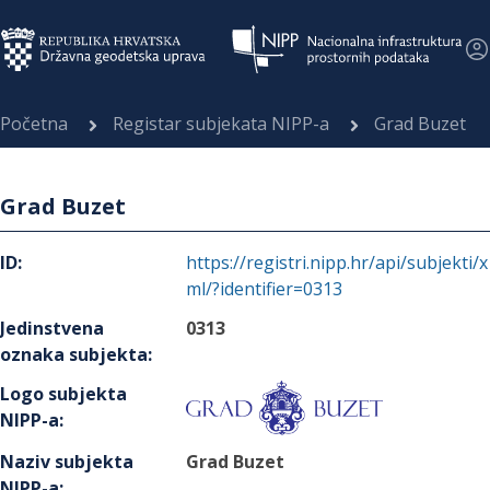
Početna
Registar subjekata NIPP-a
Grad Buzet
Grad Buzet
ID
:
https://registri.nipp.hr/api/subjekti/x
ml/?identifier=0313
Jedinstvena
0313
oznaka subjekta
:
Logo subjekta
NIPP-a
:
Naziv subjekta
Grad Buzet
NIPP-a
: