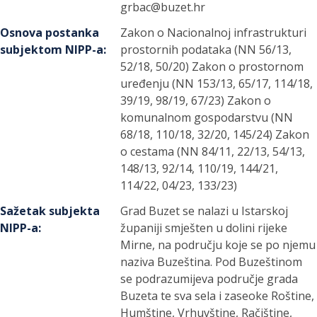
grbac@buzet.hr
Osnova postanka
Zakon o Nacionalnoj infrastrukturi
subjektom NIPP-a
:
prostornih podataka (NN 56/13,
52/18, 50/20) Zakon o prostornom
uređenju (NN 153/13, 65/17, 114/18,
39/19, 98/19, 67/23) Zakon o
komunalnom gospodarstvu (NN
68/18, 110/18, 32/20, 145/24) Zakon
o cestama (NN 84/11, 22/13, 54/13,
148/13, 92/14, 110/19, 144/21,
114/22, 04/23, 133/23)
Sažetak subjekta
Grad Buzet se nalazi u Istarskoj
NIPP-a
:
županiji smješten u dolini rijeke
Mirne, na području koje se po njemu
naziva Buzeština. Pod Buzeštinom
se podrazumijeva područje grada
Buzeta te sva sela i zaseoke Roštine,
Humštine, Vrhuvštine, Račištine,