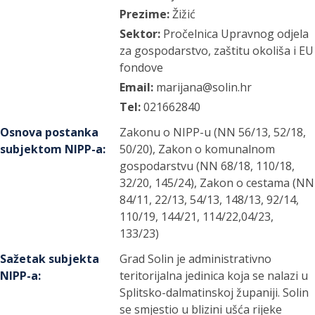
Prezime:
Žižić
Sektor:
Pročelnica Upravnog odjela
za gospodarstvo, zaštitu okoliša i EU
fondove
Email:
marijana@solin.hr
Tel:
021662840
Osnova postanka
Zakonu o NIPP-u (NN 56/13, 52/18,
subjektom NIPP-a
:
50/20), Zakon o komunalnom
gospodarstvu (NN 68/18, 110/18,
32/20, 145/24), Zakon o cestama (NN
84/11, 22/13, 54/13, 148/13, 92/14,
110/19, 144/21, 114/22,04/23,
133/23)
Sažetak subjekta
Grad Solin je administrativno
NIPP-a
:
teritorijalna jedinica koja se nalazi u
Splitsko-dalmatinskoj županiji. Solin
se smjestio u blizini ušća rijeke