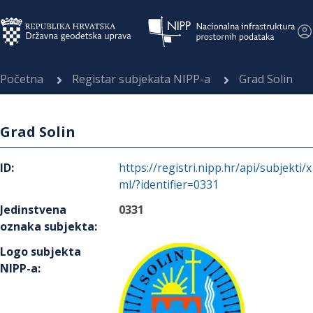
Početna
Registar subjekata NIPP-a
Grad Solin
Grad Solin
ID
:
https://registri.nipp.hr/api/subjekti/x
ml/?identifier=0331
Jedinstvena
0331
oznaka subjekta
:
Logo subjekta
NIPP-a
: