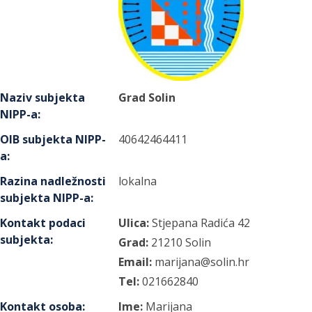
Naziv subjekta
Grad Solin
NIPP-a
:
OIB subjekta NIPP-
40642464411
a
:
Razina nadležnosti
lokalna
subjekta NIPP-a
:
Kontakt podaci
Ulica:
Stjepana Radića
42
subjekta
:
Grad:
21210
Solin
Email:
marijana@solin.hr
Tel:
021662840
Kontakt osoba
:
Ime:
Marijana