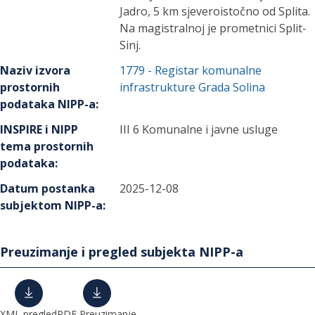
Jadro, 5 km sjeveroistočno od Splita.
Na magistralnoj je prometnici Split-
Sinj.
Naziv izvora
1779
-
Registar komunalne
prostornih
infrastrukture Grada Solina
podataka NIPP-a
:
INSPIRE i NIPP
III 6 Komunalne i javne usluge
tema prostornih
podataka
:
Datum postanka
2025-12-08
subjektom NIPP-a
:
Preuzimanje i pregled subjekta NIPP-a
XML pregled
PDF Preuzimanje