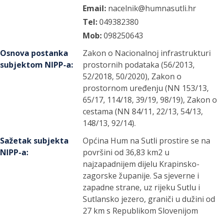
Email:
nacelnik@humnasutli.hr
Tel:
049382380
Mob:
098250643
Osnova postanka
Zakon o Nacionalnoj infrastrukturi
subjektom NIPP-a
:
prostornih podataka (56/2013,
52/2018, 50/2020), Zakon o
prostornom uređenju (NN 153/13,
65/17, 114/18, 39/19, 98/19), Zakon o
cestama (NN 84/11, 22/13, 54/13,
148/13, 92/14).
Sažetak subjekta
Općina Hum na Sutli prostire se na
NIPP-a
:
površini od 36,83 km2 u
najzapadnijem dijelu Krapinsko-
zagorske županije. Sa sjeverne i
zapadne strane, uz rijeku Sutlu i
Sutlansko jezero, graniči u dužini od
27 km s Republikom Slovenijom