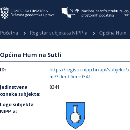
Početna
Registar subjekata NIPP-a
Općina Hum na Sutli
Općina Hum na Sutli
ID
:
https://registri.nipp.hr/api/subjekti/x
ml/?identifier=0341
Jedinstvena
0341
oznaka subjekta
:
Logo subjekta
NIPP-a
: