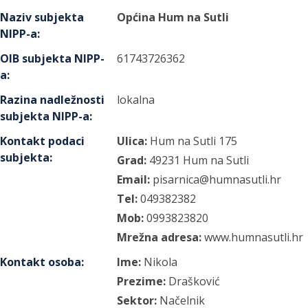
Naziv subjekta
Općina Hum na Sutli
NIPP-a
:
OIB subjekta NIPP-
61743726362
a
:
Razina nadležnosti
lokalna
subjekta NIPP-a
:
Kontakt podaci
Ulica:
Hum na Sutli
175
subjekta
:
Grad:
49231
Hum na Sutli
Email:
pisarnica@humnasutli.hr
Tel:
049382382
Mob:
0993823820
Mrežna adresa:
www.humnasutli.hr
Kontakt osoba
:
Ime:
Nikola
Prezime:
Drašković
Sektor:
Načelnik