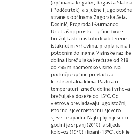
(općinama Rogatec, Rogaška Slatina
i Podčetrtek), a s južne i jugoistočne
strane s općinama Zagorska Sela,
Desinić, Pregrada i Đurmanec.
Unutrašnji prostor općine tvore
brežuljkasti i niskobrdoviti tereni s
istaknutim vrhovima, proplancima i
potočnim dolinama. Visinske razlike
dolina i brežuljaka kreću se od 218
do 485 m nadmorske visine. Na
području općine prevladava
kontinentalna klima. Razlika u
temperaturi između dolina i vrhova
brežuljaka doseže do 15°C. Od
vjetrova prevladavaju jugoistočni,
istočno-sjeveroistočni i sjevero-
sjeverozapadni. Najtopliji mjesec u
godini je srpanj (20°C), a slijede
kolovoz (19°C) i lipanj (18°C), dok je