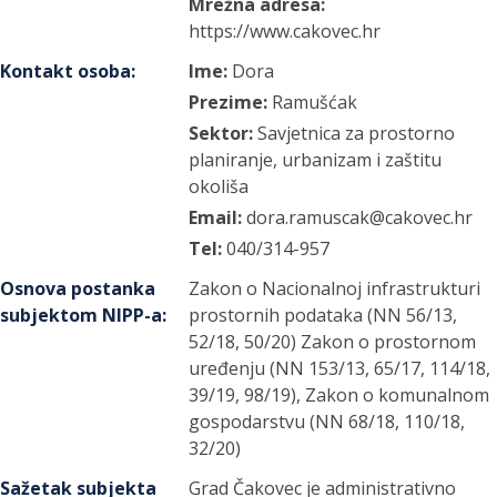
Mrežna adresa:
https://www.cakovec.hr
Kontakt osoba
:
Ime:
Dora
Prezime:
Ramušćak
Sektor:
Savjetnica za prostorno
planiranje, urbanizam i zaštitu
okoliša
Email:
dora.ramuscak@cakovec.hr
Tel:
040/314-957
Osnova postanka
Zakon o Nacionalnoj infrastrukturi
subjektom NIPP-a
:
prostornih podataka (NN 56/13,
52/18, 50/20) Zakon o prostornom
uređenju (NN 153/13, 65/17, 114/18,
39/19, 98/19), Zakon o komunalnom
gospodarstvu (NN 68/18, 110/18,
32/20)
Sažetak subjekta
Grad Čakovec je administrativno