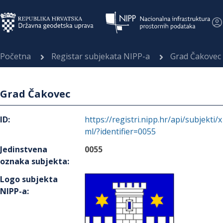
Početna
Registar subjekata NIPP-a
Grad Čakovec
Grad Čakovec
ID
:
https://registri.nipp.hr/api/subjekti/x
ml/?identifier=0055
Jedinstvena
0055
oznaka subjekta
:
Logo subjekta
NIPP-a
: