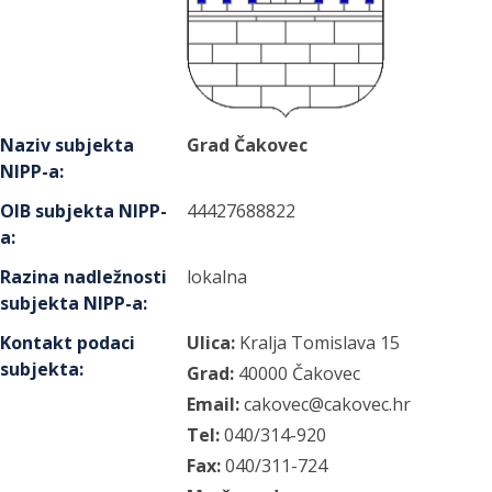
Naziv subjekta
Grad Čakovec
NIPP-a
:
OIB subjekta NIPP-
44427688822
a
:
Razina nadležnosti
lokalna
subjekta NIPP-a
:
Kontakt podaci
Ulica:
Kralja Tomislava
15
subjekta
:
Grad:
40000
Čakovec
Email:
cakovec@cakovec.hr
Tel:
040/314-920
Fax:
040/311-724