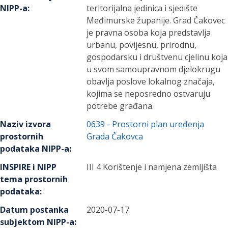
NIPP-a
:
teritorijalna jedinica i sjedište
Međimurske županije. Grad Čakovec
je pravna osoba koja predstavlja
urbanu, povijesnu, prirodnu,
gospodarsku i društvenu cjelinu koja
u svom samoupravnom djelokrugu
obavlja poslove lokalnog značaja,
kojima se neposredno ostvaruju
potrebe građana.
Naziv izvora
0639
-
Prostorni plan uređenja
prostornih
Grada Čakovca
podataka NIPP-a
:
INSPIRE i NIPP
III 4 Korištenje i namjena zemljišta
tema prostornih
podataka
:
Datum postanka
2020-07-17
subjektom NIPP-a
: