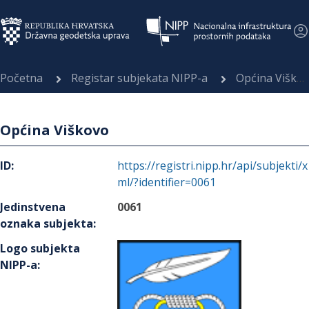
Početna
Registar subjekata NIPP-a
Općina Viškovo
Općina Viškovo
ID
:
https://registri.nipp.hr/api/subjekti/x
ml/?identifier=0061
Jedinstvena
0061
oznaka subjekta
:
Logo subjekta
NIPP-a
: