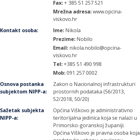
Fax:
+ 385 51 257 521
Mrežna adresa:
www.opcina-
viskovo.hr
Kontakt osoba
:
Ime:
Nikola
Prezime:
Nobilo
Email:
nikola.nobilo@opcina-
viskovo.hr
Tel:
+385 51 490 998
Mob:
091 257 0002
Osnova postanka
Zakon o Nacionalnoj infrastrukturi
subjektom NIPP-a
:
prostornih podataka (56/2013,
52/2018, 50/20)
Sažetak subjekta
Općina Viškovo je administrativno
NIPP-a
:
teritorijalna jedinica koja se nalazi u
Primorsko-goranskoj županiji.
Općina Viškovo je pravna osoba koja