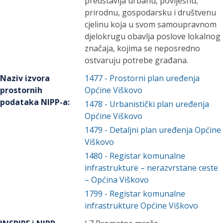
predstavlja urbanu, povijesnu,
prirodnu, gospodarsku i društvenu
cjelinu koja u svom samoupravnom
djelokrugu obavlja poslove lokalnog
značaja, kojima se neposredno
ostvaruju potrebe građana.
Naziv izvora
1477
-
Prostorni plan uređenja
prostornih
Općine Viškovo
podataka NIPP-a
:
1478
-
Urbanistički plan uređenja
Općine Viškovo
1479
-
Detaljni plan uređenja Općine
Viškovo
1480
-
Registar komunalne
infrastrukture – nerazvrstane ceste
– Općina Viškovo
1799
-
Registar komunalne
infrastrukture Općine Viškovo