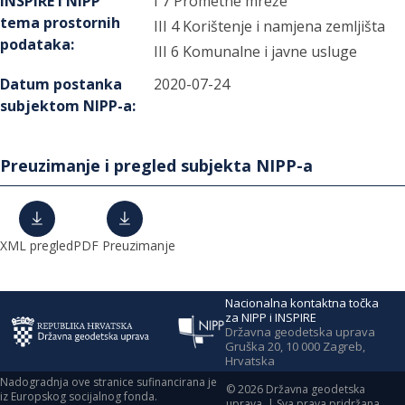
INSPIRE i NIPP
I 7 Prometne mreže
tema prostornih
III 4 Korištenje i namjena zemljišta
podataka
:
III 6 Komunalne i javne usluge
Datum postanka
2020-07-24
subjektom NIPP-a
:
Preuzimanje i pregled subjekta NIPP-a
XML pregled
PDF Preuzimanje
Nacionalna kontaktna točka
za NIPP i INSPIRE
Državna geodetska uprava
Gruška 20, 10 000 Zagreb,
Hrvatska
Nadogradnja ove stranice sufinancirana je
©
2026
Državna geodetska
iz Europskog socijalnog fonda.
uprava. | Sva prava pridržana.