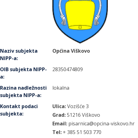
Naziv subjekta
Općina Viškovo
NIPP-a
:
OIB subjekta NIPP-
28350474809
a
:
Razina nadležnosti
lokalna
subjekta NIPP-a
:
Kontakt podaci
Ulica:
Vozišće
3
subjekta
:
Grad:
51216
Viškovo
Email:
pisarnica@opcina-viskovo.hr
Tel:
+ 385 51 503 770