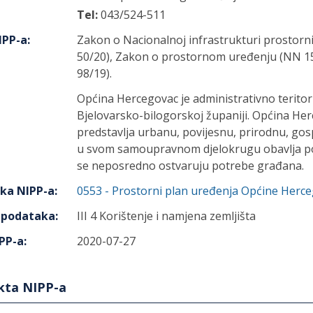
Tel:
043/524-511
IPP-a
:
Zakon o Nacionalnoj infrastrukturi prostorn
50/20), Zakon o prostornom uređenju (NN 153
98/19).
Općina Hercegovac je administrativno teritorij
Bjelovarsko-bilogorskoj županiji. Općina He
predstavlja urbanu, povijesnu, prirodnu, gos
u svom samoupravnom djelokrugu obavlja po
se neposredno ostvaruju potrebe građana.
aka NIPP-a
:
0553
-
Prostorni plan uređenja Općine Herc
h podataka
:
III 4 Korištenje i namjena zemljišta
PP-a
:
2020-07-27
ekta NIPP-a