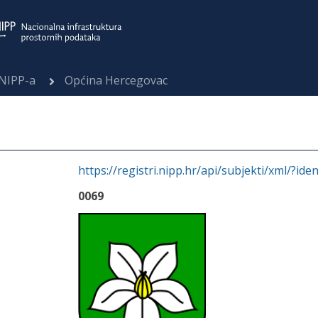
 NIPP-a
Općina Hercegovac
https://registri.nipp.hr/api/subjekti/xml/?ide
0069