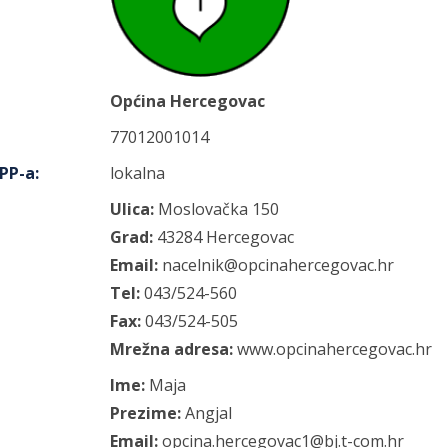
Općina Hercegovac
77012001014
IPP-a
:
lokalna
Ulica:
Moslovačka
150
Grad:
43284
Hercegovac
Email:
nacelnik@opcinahercegovac.hr
Tel:
043/524-560
Fax:
043/524-505
Mrežna adresa:
www.opcinahercegovac.hr
Ime:
Maja
Prezime:
Angjal
Email:
opcina.hercegovac1@bj.t-com.hr