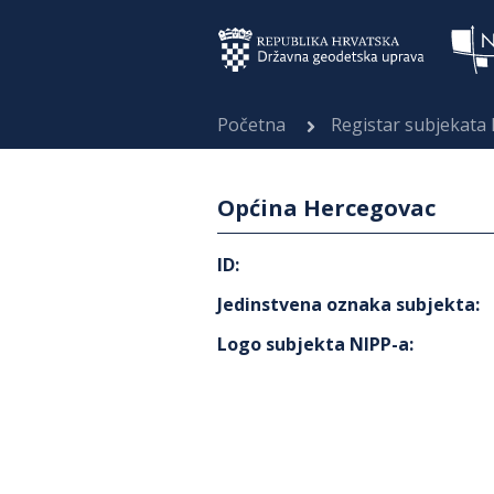
Početna
Registar subjekata
Općina Hercegovac
ID
:
Jedinstvena oznaka subjekta
:
Logo subjekta NIPP-a
: