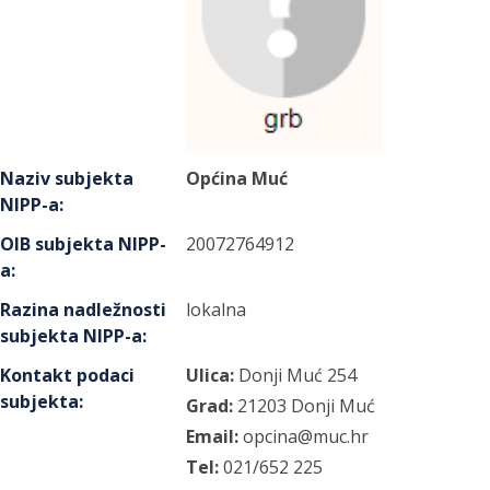
Naziv subjekta
Općina Muć
NIPP-a
:
OIB subjekta NIPP-
20072764912
a
:
Razina nadležnosti
lokalna
subjekta NIPP-a
:
Kontakt podaci
Ulica:
Donji Muć
254
subjekta
:
Grad:
21203
Donji Muć
Email:
opcina@muc.hr
Tel:
021/652 225