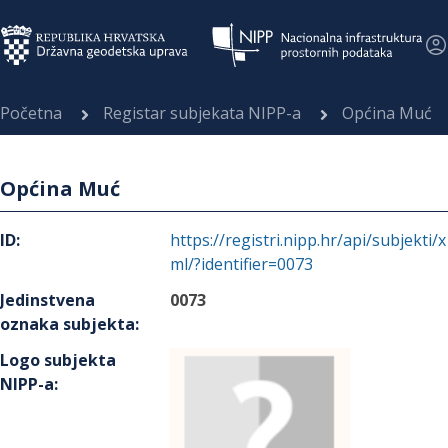
Početna
Registar subjekata NIPP-a
Općina Muć
Općina Muć
ID
:
https://registri.nipp.hr/api/subjekti/x
ml/?identifier=0073
Jedinstvena
0073
oznaka subjekta
:
Logo subjekta
NIPP-a
: