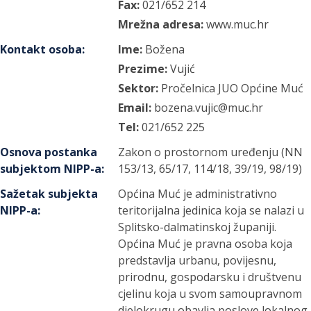
Fax:
021/652 214
Mrežna adresa:
www.muc.hr
Kontakt osoba
:
Ime:
Božena
Prezime:
Vujić
Sektor:
Pročelnica JUO Općine Muć
Email:
bozena.vujic@muc.hr
Tel:
021/652 225
Osnova postanka
Zakon o prostornom uređenju (NN
subjektom NIPP-a
:
153/13, 65/17, 114/18, 39/19, 98/19)
Sažetak subjekta
Općina Muć je administrativno
NIPP-a
:
teritorijalna jedinica koja se nalazi u
Splitsko-dalmatinskoj županiji.
Općina Muć je pravna osoba koja
predstavlja urbanu, povijesnu,
prirodnu, gospodarsku i društvenu
cjelinu koja u svom samoupravnom
djelokrugu obavlja poslove lokalnog