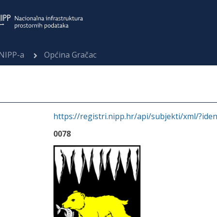
 NIPP-a
Općina Gračac
https://registri.nipp.hr/api/subjekti/xml/?ide
0078