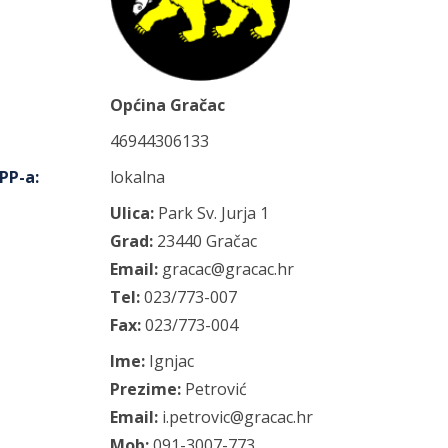
Općina Gračac
46944306133
IPP-a
:
lokalna
Ulica:
Park Sv. Jurja
1
Grad:
23440
Gračac
Email:
gracac@gracac.hr
Tel:
023/773-007
Fax:
023/773-004
Ime:
Ignjac
Prezime:
Petrović
Email:
i.petrovic@gracac.hr
Mob:
091-3007-773