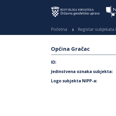
Početna
Registar subjekata
Općina Gračac
ID
:
Jedinstvena oznaka subjekta
:
Logo subjekta NIPP-a
: