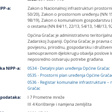
IPP-a
:
Zakon o Nacionalnoj infrastrukturi prostorn
50/20), Zakon o prostornom uređenju (NN 153
98/19), Zakon o komunalnom gospodarstvu (
o cestama (NN 84/11, 22/13, 54/13, 148/13, 92
Općina Gračac je administrativno teritorijalna
Zadarskoj županiji. Općina Gračac je pravna 
povijesnu, prirodnu, gospodarsku i društvenu
samoupravnom djelokrugu obavlja poslove lo
neposredno ostvaruju potrebe građana.
aka NIPP-a
:
0534
-
Detaljni plan uređenja Općine Gračac
0535
-
Prostorni plan uređenja Općine Grača
0536
-
Registar komunalne infrastrukture – 
Gračac
h podataka
:
I 7 Prometne mreže
III 4 Korištenje i namjena zemljišta