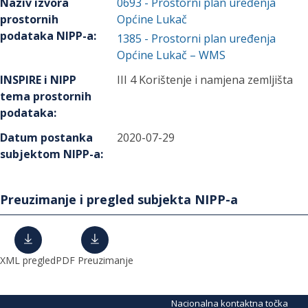
Naziv izvora
0693
-
Prostorni plan uređenja
prostornih
Općine Lukač
podataka NIPP-a
:
1385
-
Prostorni plan uređenja
Općine Lukač – WMS
INSPIRE i NIPP
III 4 Korištenje i namjena zemljišta
tema prostornih
podataka
:
Datum postanka
2020-07-29
subjektom NIPP-a
:
Preuzimanje i pregled subjekta NIPP-a
XML pregled
PDF Preuzimanje
Nacionalna kontaktna točka