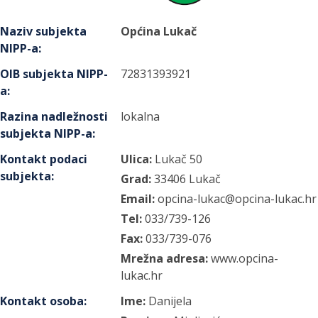
Naziv subjekta
Općina Lukač
NIPP-a
:
OIB subjekta NIPP-
72831393921
a
:
Razina nadležnosti
lokalna
subjekta NIPP-a
:
Kontakt podaci
Ulica:
Lukač
50
subjekta
:
Grad:
33406
Lukač
Email:
opcina-lukac@opcina-lukac.hr
Tel:
033/739-126
Fax:
033/739-076
Mrežna adresa:
www.opcina-
lukac.hr
Kontakt osoba
:
Ime:
Danijela