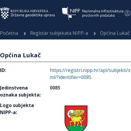
Početna
Registar subjekata NIPP-a
Općina Lukač
Općina Lukač
ID
:
https://registri.nipp.hr/api/subjekti/x
ml/?identifier=0085
Jedinstvena
0085
oznaka subjekta
:
Logo subjekta
NIPP-a
: