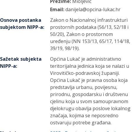
Prezime:
Mioljević
Email:
danijela@opcina-lukac.hr
Osnova postanka
Zakon o Nacionalnoj infrastrukturi
subjektom NIPP-a
:
prostornih podataka (56/13, 52/18 i
50/20), Zakon o prostornom
uređenju (NN 153/13, 65/17, 114/18,
39/19, 98/19).
Sažetak subjekta
Općina Lukač je administrativno
NIPP-a
:
teritorijalna jedinica koja se nalazi u
Virovitičko-podravskoj županiji.
Općina Lukač je pravna osoba koja
predstavlja urbanu, povijesnu,
prirodnu, gospodarsku i društvenu
cjelinu koja u svom samoupravnom
djelokrugu obavlja poslove lokalnog
značaja, kojima se neposredno
ostvaruju potrebe građana.